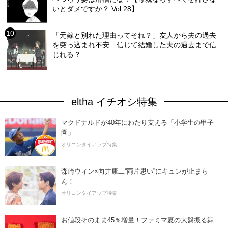
いとダメですか？ Vol.28】
「元嫁と別れた理由ってそれ？」友人から夫の過去
を突っ込まれ不安…信じて結婚した夫の過去まで信
じれる？
eltha イチオシ特集
マクドナルドが40年にわたり支える「小学生の甲子
園」
オリコンタイアップ特集
森崎ウィン×向井康二“両片思い”にキュンが止まら
ん！
オリコンタイアップ特集
お値段そのまま45％増量！ファミマ夏の大盤振る舞