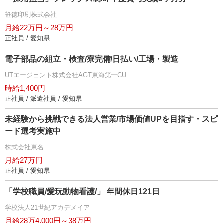
笹徳印刷株式会社
月給22万円～28万円
正社員 / 愛知県
電子部品の組立・検査/寮完備/日払い/工場・製造
UTエージェント株式会社AGT東海第一CU
時給1,400円
正社員 / 派遣社員 / 愛知県
未経験から挑戦できる法人営業/市場価値UPを目指す・スピ
ード選考実施中
株式会社東名
月給27万円
正社員 / 愛知県
「学校職員/愛玩動物看護/」 年間休日121日
学校法人21世紀アカデメイア
月給28万4,000円～38万円