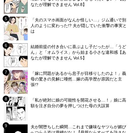
なたが理解できません Vol.8】
「夫のスマホ画面がなんか怪しい…」ジム通いで別
人のように変わった!? 夫が隠していた衝撃の事実と
は
結婚前提の付き合いに喜ぶよし子だったが…「うど
ん」と「オムライス」から始まる小さな違和感【あ
なたが理解できません Vol.5】
「嫁に問題があるから息子が目移りしたのよ！」義
母の驚きの見解に唖然…嫁の高学歴が原因だと主
張!?
「私が絶対に娘の可能性を開花させる…！」娘に高
額を注ぎ自分の夢を押しつけた母の大誤算
夫が闇堕ちした瞬間…これまで嫌味なヤツらが媚び
へつらう姿は滑稽だな！【母親ならすべてを許さな