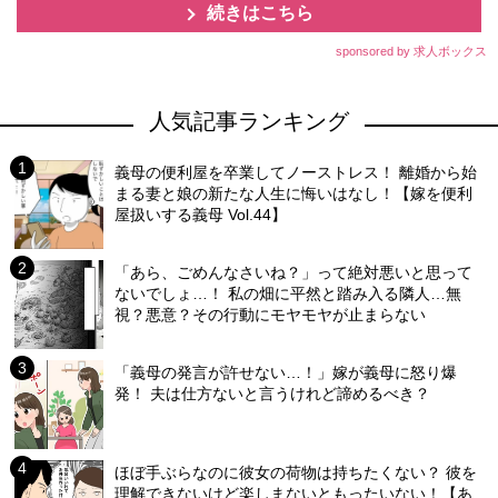
続きはこちら
sponsored by 求人ボックス
人気記事ランキング
義母の便利屋を卒業してノーストレス！ 離婚から始
まる妻と娘の新たな人生に悔いはなし！【嫁を便利
屋扱いする義母 Vol.44】
「あら、ごめんなさいね？」って絶対悪いと思って
ないでしょ…！ 私の畑に平然と踏み入る隣人…無
視？悪意？その行動にモヤモヤが止まらない
「義母の発言が許せない…！」嫁が義母に怒り爆
発！ 夫は仕方ないと言うけれど諦めるべき？
ほぼ手ぶらなのに彼女の荷物は持ちたくない？ 彼を
理解できないけど楽しまないともったいない！【あ