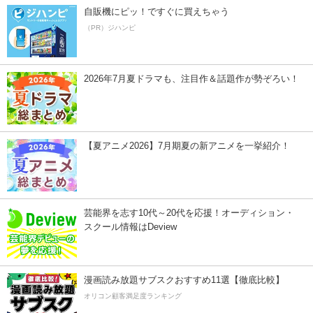
自販機にピッ！ですぐに買えちゃう
（PR）ジハンピ
2026年7月夏ドラマも、注目作＆話題作が勢ぞろい！
【夏アニメ2026】7月期夏の新アニメを一挙紹介！
芸能界を志す10代～20代を応援！オーディション・
スクール情報はDeview
漫画読み放題サブスクおすすめ11選【徹底比較】
オリコン顧客満足度ランキング