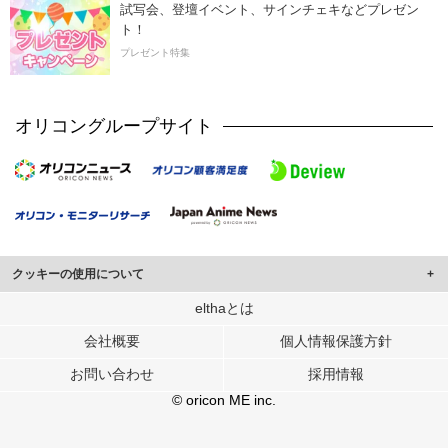
試写会、登壇イベント、サインチェキなどプレゼン
ト！
プレゼント特集
オリコングループサイト
クッキーの使用について
このサイトでは Cookie を使用して、ユーザーに合わせたコンテンツや広告の
elthaとは
表示、ソーシャル メディア機能の提供、広告の表示回数やクリック数の測定を
会社概要
個人情報保護方針
行っています。
また、ユーザーによるサイトの利用状況についても情報を収集し、ソーシャル
お問い合わせ
採用情報
メディアや広告配信、データ解析の各パートナーに提供しています。
各パートナーは、この情報とユーザーが各パートナーに提供した他の情報や、
© oricon ME inc.
ユーザーが各パートナーのサービスを使用したときに収集した他の情報を組み
合わせて使用することがあります。