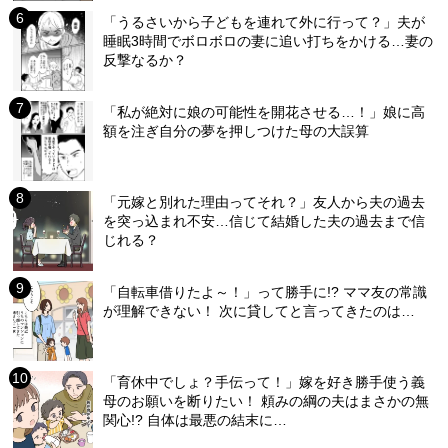
「うるさいから子どもを連れて外に行って？」夫が
睡眠3時間でボロボロの妻に追い打ちをかける…妻の
反撃なるか？
「私が絶対に娘の可能性を開花させる…！」娘に高
額を注ぎ自分の夢を押しつけた母の大誤算
「元嫁と別れた理由ってそれ？」友人から夫の過去
を突っ込まれ不安…信じて結婚した夫の過去まで信
じれる？
「自転車借りたよ～！」って勝手に!? ママ友の常識
が理解できない！ 次に貸してと言ってきたのは…
「育休中でしょ？手伝って！」嫁を好き勝手使う義
母のお願いを断りたい！ 頼みの綱の夫はまさかの無
関心!? 自体は最悪の結末に…