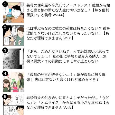
義母の便利屋を卒業してノーストレス！ 離婚から始
まる妻と娘の新たな人生に悔いはなし！【嫁を便利
屋扱いする義母 Vol.44】
ほぼ手ぶらなのに彼女の荷物は持ちたくない？ 彼を
理解できないけど楽しまないともったいない！【あ
なたが理解できません Vol.8】
「あら、ごめんなさいね？」って絶対悪いと思って
ないでしょ…！ 私の畑に平然と踏み入る隣人…無
視？悪意？その行動にモヤモヤが止まらない
「義母の発言が許せない…！」嫁が義母に怒り爆
発！ 夫は仕方ないと言うけれど諦めるべき？
結婚前提の付き合いに喜ぶよし子だったが…「うど
ん」と「オムライス」から始まる小さな違和感【あ
なたが理解できません Vol.5】