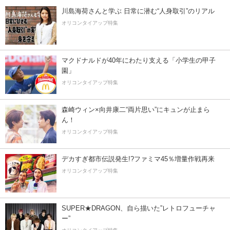
川島海荷さんと学ぶ 日常に潜む“人身取引”のリアル
オリコンタイアップ特集
マクドナルドが40年にわたり支える「小学生の甲子
園」
オリコンタイアップ特集
森崎ウィン×向井康二“両片思い”にキュンが止まら
ん！
オリコンタイアップ特集
デカすぎ都市伝説発生!?ファミマ45％増量作戦再来
オリコンタイアップ特集
SUPER★DRAGON、自ら描いた”レトロフューチャ
ー”