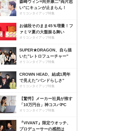
森崎ウィン×向井康二“両片思
い”にキュンが止まらん！
オリコンタイアップ特集
お値段そのまま45％増量！フ
ァミマ夏の大盤振る舞い
オリコンタイアップ特集
SUPER★DRAGON、自ら描
いた”レトロフューチャー”
オリコンタイアップ特集
CROWN HEAD、結成1周年
で見えた”バンドらしさ”
オリコンタイアップ特集
【驚愕】メーカー社員が推す
「10万円台」神コスパPC
オリコンタイアップ特集
『VIVANT』限定ウオッチ、
プロデューサーの感想は