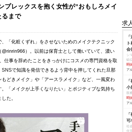
ンプレックスを抱く女性が”おもしろメイ
たるまで
求
「
で、「化粧くずれ」をさせないためのメイクテクニック
ト
会
rinrin966）。以前は保育士として働いていて、濃い
シ
砧
が、仕事を辞めたことをきっかけにコスメの専門資格を取
時給
。SNSで知識を発信できるよう背中を押してくれた旦那
アル
ンもどきメイク」や「アースラメイク」など、一風変わ
「
小
す。「メイクが上手くなりたい」とポジティブな気持ち
医
ました。
時給
アル
「
可
社
住