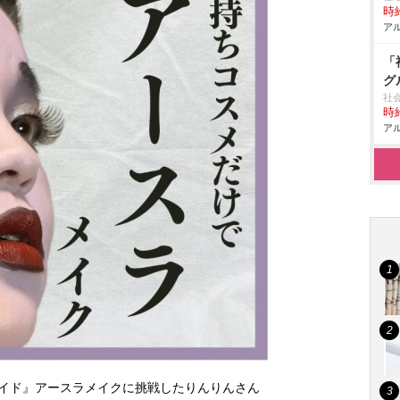
時給
アル
「
グ
社
時給
アル
イド』アースラメイクに挑戦したりんりんさん