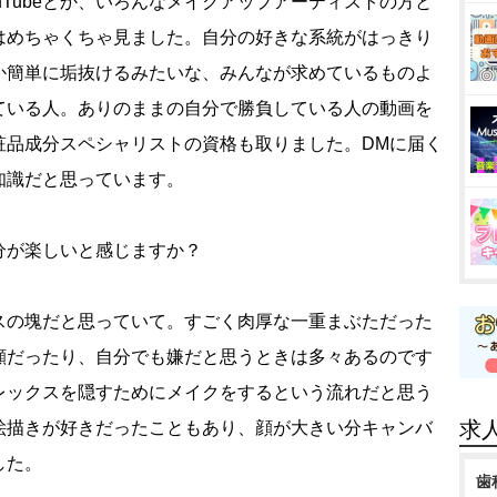
uTubeとか、いろんなメイクアップアーティストの方と
はめちゃくちゃ見ました。自分の好きな系統がはっきり
か簡単に垢抜けるみたいな、みんなが求めているものよ
ている人。ありのままの自分で勝負している人の動画を
粧品成分スペシャリストの資格も取りました。DMに届く
知識だと思っています。
分が楽しいと感じますか？
スの塊だと思っていて。すごく肉厚な一重まぶただった
顔だったり、自分でも嫌だと思うときは多々あるのです
レックスを隠すためにメイクをするという流れだと思う
求
絵描きが好きだったこともあり、顔が大きい分キャンバ
した。
歯