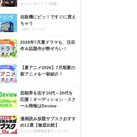
オリコンタイアップ特集
自販機にピッ！ですぐに買え
ちゃう
（PR）ジハンピ
2026年7月夏ドラマも、注目
作＆話題作が勢ぞろい！
【夏アニメ2026】7月期夏の
新アニメを一挙紹介！
芸能界を志す10代～20代を
応援！オーディション・スク
ール情報はDeview
漫画読み放題サブスクおすす
め11選【徹底比較】
オリコン顧客満足度ランキング