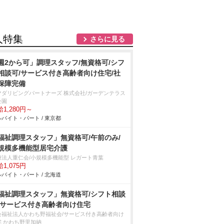
人特集
さらに見る
週2から可」調理スタッフ/無資格可/シフ
相談可/サービス付き高齢者向け住宅/社
保障完備
マダリビングパートナーズ 株式会社/ガーデンテラス
公園
1,280円～
バイト・パート / 東京都
福祉調理スタッフ」無資格可/午前のみ/
規模多機能型居宅介護
療法人重仁会/小規模多機能型 レガート青葉
1,075円
バイト・パート / 北海道
福祉調理スタッフ」無資格可/シフト相談
/サービス付き高齢者向け住宅
会福祉法人かわち野福祉会/サービス付き高齢者向け
宅 かわち野里加納