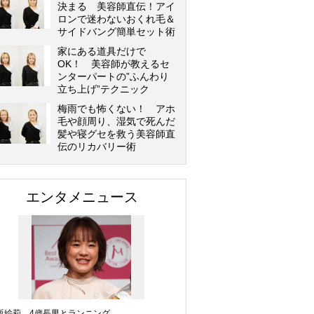
決まる 美容師直伝！アイ
ロンで迷わないおくれ毛＆
サイドバング簡単セット術
家にある道具だけで
OK！ 美容師が教えるセ
ンターパートの”ふんわり
立ち上げ”テクニック
梅雨でも怖くない！ アホ
毛や顔周り、湿気で死んだ
髪や寝グセを救う美容師直
伝のリカバリー術
エンタメニュース
坂絵莉、4歳長男とランニング