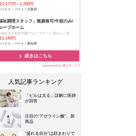
1,177円～1,200円
バイト・パート / 大阪府
福祉調理スタッフ」無資格可/午前のみ/
ループホーム
会福祉法人知多学園/グループホーム 前山らく楽
1,140円
バイト・パート / 愛知県
続きはこちら
sponsored by 求人ボックス
人気記事ランキング
「ピルは太る」誤解に医師
が回答
注目の“アゼライン酸”、新
商品
“盛れる自分”は顔まわりで