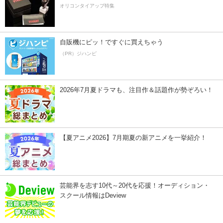
オリコンタイアップ特集
自販機にピッ！ですぐに買えちゃう
（PR）ジハンピ
2026年7月夏ドラマも、注目作＆話題作が勢ぞろい！
【夏アニメ2026】7月期夏の新アニメを一挙紹介！
芸能界を志す10代～20代を応援！オーディション・
スクール情報はDeview