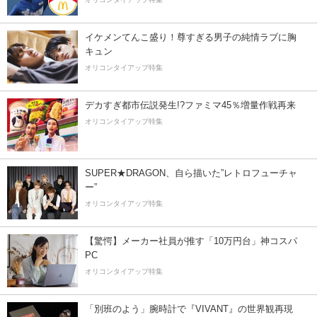
イケメンてんこ盛り！尊すぎる男子の純情ラブに胸
キュン
オリコンタイアップ特集
デカすぎ都市伝説発生!?ファミマ45％増量作戦再来
オリコンタイアップ特集
SUPER★DRAGON、自ら描いた”レトロフューチャ
ー”
オリコンタイアップ特集
【驚愕】メーカー社員が推す「10万円台」神コスパ
PC
オリコンタイアップ特集
「別班のよう」腕時計で『VIVANT』の世界観再現