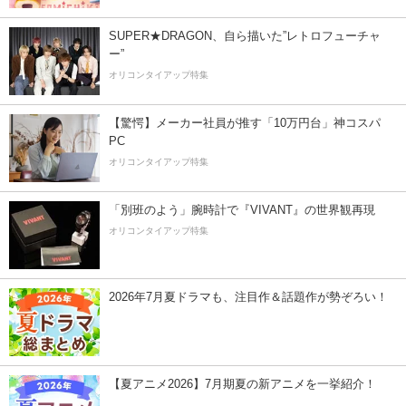
SUPER★DRAGON、自ら描いた”レトロフューチャ
ー”
オリコンタイアップ特集
【驚愕】メーカー社員が推す「10万円台」神コスパ
PC
オリコンタイアップ特集
「別班のよう」腕時計で『VIVANT』の世界観再現
オリコンタイアップ特集
2026年7月夏ドラマも、注目作＆話題作が勢ぞろい！
【夏アニメ2026】7月期夏の新アニメを一挙紹介！