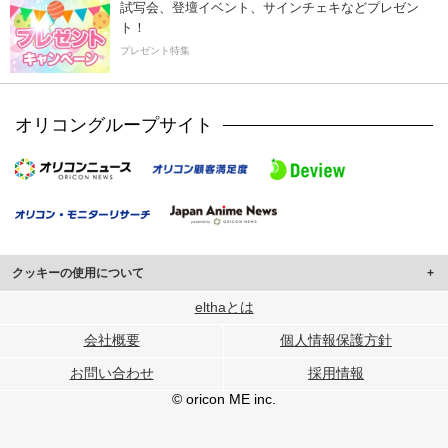
試写会、登壇イベント、サインチェキなどプレゼン
ト！
プレゼント特集
オリコングループサイト
クッキーの使用について
このサイトでは Cookie を使用して、ユーザーに合わせたコンテンツや広告の
elthaとは
表示、ソーシャル メディア機能の提供、広告の表示回数やクリック数の測定を
会社概要
個人情報保護方針
行っています。
また、ユーザーによるサイトの利用状況についても情報を収集し、ソーシャル
お問い合わせ
採用情報
メディアや広告配信、データ解析の各パートナーに提供しています。
各パートナーは、この情報とユーザーが各パートナーに提供した他の情報や、
© oricon ME inc.
ユーザーが各パートナーのサービスを使用したときに収集した他の情報を組み
合わせて使用することがあります。