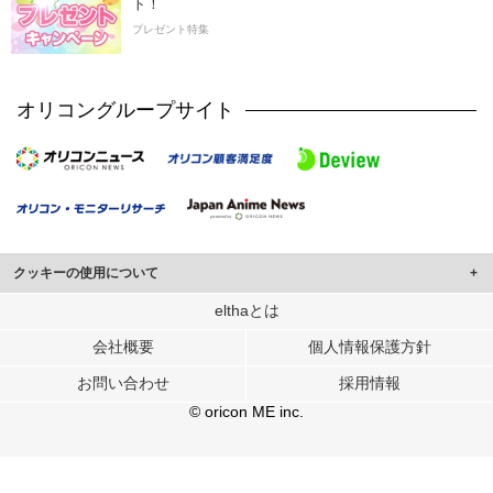
ト！
プレゼント特集
オリコングループサイト
クッキーの使用について
このサイトでは Cookie を使用して、ユーザーに合わせたコンテンツや広告の
elthaとは
表示、ソーシャル メディア機能の提供、広告の表示回数やクリック数の測定を
会社概要
個人情報保護方針
行っています。
また、ユーザーによるサイトの利用状況についても情報を収集し、ソーシャル
お問い合わせ
採用情報
メディアや広告配信、データ解析の各パートナーに提供しています。
各パートナーは、この情報とユーザーが各パートナーに提供した他の情報や、
© oricon ME inc.
ユーザーが各パートナーのサービスを使用したときに収集した他の情報を組み
合わせて使用することがあります。