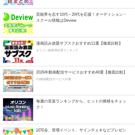
芸能界を志す10代～20代を応援！オーディション・
スクール情報はDeview
漫画読み放題サブスクおすすめ11選【徹底比較】
オリコン顧客満足度ランキング
2026年動画配信サービスおすすめ40選【徹底比較】
CS動画配信サービス20選
毎週の音楽ランキングから、ヒットの推移をチェッ
ク！
試写会、登壇イベント、サインチェキなどプレゼン