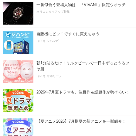
一番似合う登場人物は…『VIVANT』限定ウオッチ
オリコンタイアップ特集
自販機にピッ！ですぐに買えちゃう
（PR）ジハンピ
朝1分貼るだけ！ミルクピールで一日中ずっとうるツ
ヤ肌
（PR）サボリーノ
2026年7月夏ドラマも、注目作＆話題作が勢ぞろい！
【夏アニメ2026】7月期夏の新アニメを一挙紹介！