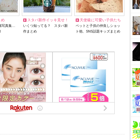
とめ
スタバ新作イッキ見せ！
天使級に可愛い子供たち
猫写真集…
いくつ知ってる？ スタバ新
ペットと子供の仲良しショッ
リ
作まとめ
ト他、SNS話題キッズまとめ