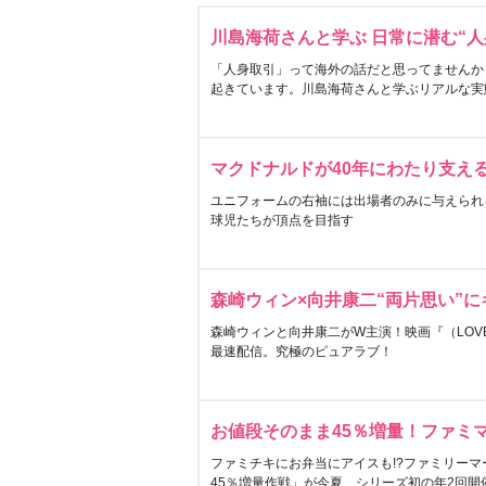
川島海荷さんと学ぶ 日常に潜む“人
「人身取引」って海外の話だと思ってませんか
起きています。川島海荷さんと学ぶリアルな実
マクドナルドが40年にわたり支え
ユニフォームの右袖には出場者のみに与えられ
球児たちが頂点を目指す
森崎ウィン×向井康二“両片思い”
森崎ウィンと向井康二がW主演！映画『（LOVE S
最速配信。究極のピュアラブ！
お値段そのまま45％増量！ファミ
ファミチキにお弁当にアイスも!?ファミリーマ
45％増量作戦」が今夏、シリーズ初の年2回開