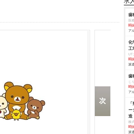
求
歯
医
時給
アル
化
工
U
時給
派遣
歯
じ
時給
アル
「
ー
造
株
時給
派遣