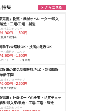
人特集
さらに見る
寮完備」物流・機械オペレーター/即入
/製造・工場/工場・製造
式会社京栄センター
1,200円～1,500円
社員 / 愛知県
科助手/未経験OK・扶養内勤務OK
レール歯科クリニック
1,300円～1,500円
バイト・パート / 東京都
産設備の電気制御設計/PLC・制御盤設
/年齢不問
式会社インターテクノ
2,000円～2,300円
社員 / 大阪府
寮完備」外壁ボードの検査・品質チェッ
業務/即入寮/製造・工場/工場・製造
式会社京栄センター