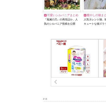
可愛いシルバニアまとめ
癒やしの猫ま
『鬼滅の刃』の再現ほか、人
人気タレント猫、
気のシルバニア投稿を公開
キュートな猫ズラ
P R