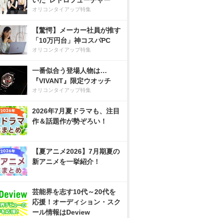
いた”レトロフューチャー”
オリコンタイアップ特集
【驚愕】メーカー社員が推す
「10万円台」神コスパPC
オリコンタイアップ特集
一番似合う登場人物は…
『VIVANT』限定ウオッチ
オリコンタイアップ特集
2026年7月夏ドラマも、注目
作＆話題作が勢ぞろい！
【夏アニメ2026】7月期夏の
新アニメを一挙紹介！
芸能界を志す10代～20代を
応援！オーディション・スク
ール情報はDeview