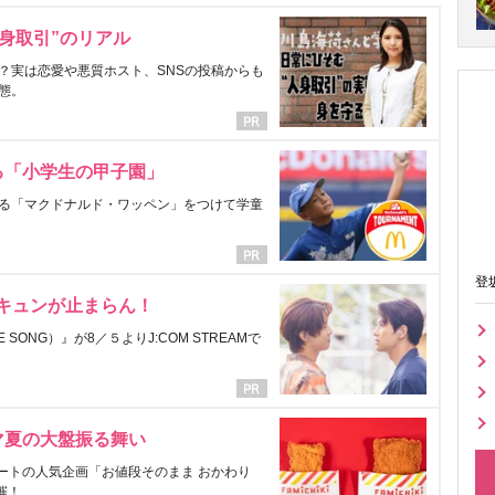
身取引”のリアル
？実は恋愛や悪質ホスト、SNSの投稿からも
態。
る「小学生の甲子園」
る「マクドナルド・ワッペン」をつけて学童
登
にキュンが止まらん！
ONG）』が8／５よりJ:COM STREAMで
マ夏の大盤振る舞い
ートの人気企画「お値段そのまま おかわり
催！