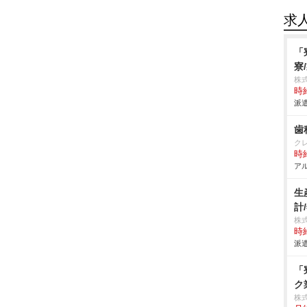
求
「
寮
株
時給
派遣
歯
ク
時給
アル
生
計
株
時給
派遣
「
ク
株