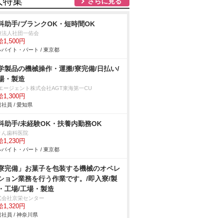
人特集
さらに見る
科助手/ブランクOK・短時間OK
療法人社団一佑会
1,500円
バイト・パート / 東京都
学製品の機械操作・運搬/寮完備/日払い/
場・製造
Tエージェント株式会社AGT東海第一CU
1,300円
社員 / 愛知県
科助手/未経験OK・扶養内勤務OK
りん歯科医院
1,230円
バイト・パート / 東京都
寮完備」お菓子を包装する機械のオペレ
ション業務を行う作業です。/即入寮/製
・工場/工場・製造
式会社京栄センター
1,320円
社員 / 神奈川県