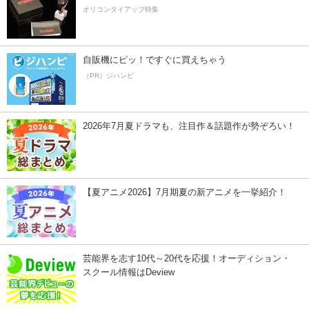
オリコンタイアップ特集
自販機にピッ！ですぐに買えちゃう
（PR）ジハンピ
2026年7月夏ドラマも、注目作＆話題作が勢ぞろい！
【夏アニメ2026】7月期夏の新アニメを一挙紹介！
芸能界を志す10代～20代を応援！オーディション・
スクール情報はDeview