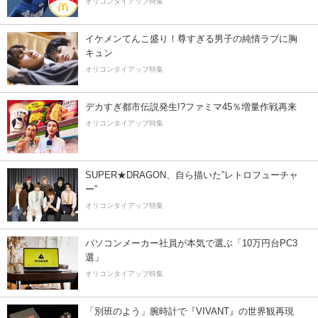
オリコンタイアップ特集
イケメンてんこ盛り！尊すぎる男子の純情ラブに胸
キュン
オリコンタイアップ特集
デカすぎ都市伝説発生!?ファミマ45％増量作戦再来
オリコンタイアップ特集
SUPER★DRAGON、自ら描いた”レトロフューチャ
ー”
オリコンタイアップ特集
パソコンメーカー社員が本気で選ぶ「10万円台PC3
選」
オリコンタイアップ特集
「別班のよう」腕時計で『VIVANT』の世界観再現