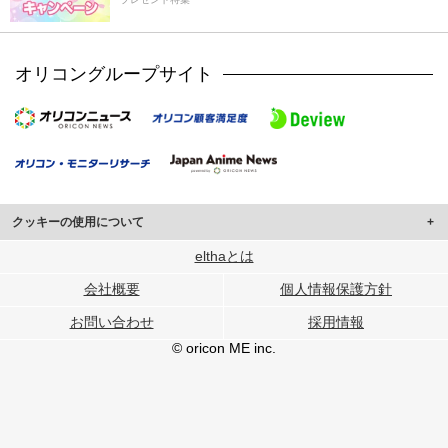
オリコングループサイト
クッキーの使用について
このサイトでは Cookie を使用して、ユーザーに合わせたコンテンツや広告の
elthaとは
表示、ソーシャル メディア機能の提供、広告の表示回数やクリック数の測定を
会社概要
個人情報保護方針
行っています。
また、ユーザーによるサイトの利用状況についても情報を収集し、ソーシャル
お問い合わせ
採用情報
メディアや広告配信、データ解析の各パートナーに提供しています。
各パートナーは、この情報とユーザーが各パートナーに提供した他の情報や、
© oricon ME inc.
ユーザーが各パートナーのサービスを使用したときに収集した他の情報を組み
合わせて使用することがあります。