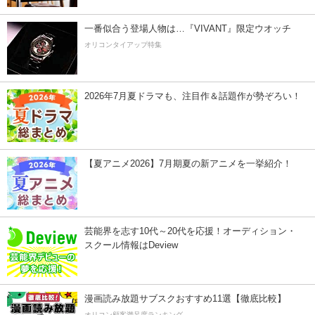
一番似合う登場人物は…『VIVANT』限定ウオッチ
オリコンタイアップ特集
2026年7月夏ドラマも、注目作＆話題作が勢ぞろい！
【夏アニメ2026】7月期夏の新アニメを一挙紹介！
芸能界を志す10代～20代を応援！オーディション・
スクール情報はDeview
漫画読み放題サブスクおすすめ11選【徹底比較】
オリコン顧客満足度ランキング