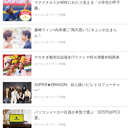
マクドナルドが40年にわたり支える「小学生の甲子
園」
オリコンタイアップ特集
森崎ウィン×向井康二“両片思い”にキュンが止まら
ん！
オリコンタイアップ特集
デカすぎ都市伝説発生!?ファミマ45％増量作戦再来
オリコンタイアップ特集
SUPER★DRAGON、自ら描いた”レトロフューチャ
ー”
オリコンタイアップ特集
パソコンメーカー社員が本気で選ぶ「10万円台PC3
選」
オリコンタイアップ特集