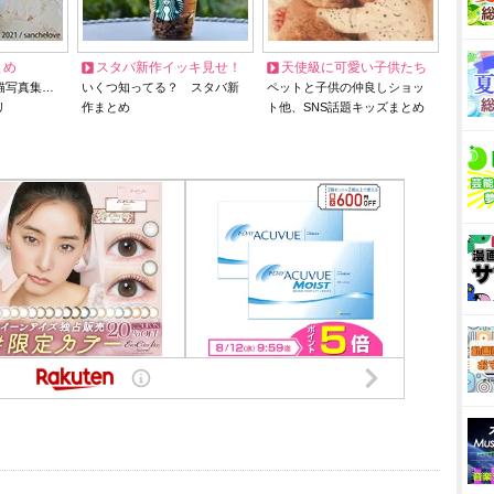
とめ
スタバ新作イッキ見せ！
天使級に可愛い子供たち
猫写真集…
いくつ知ってる？ スタバ新
ペットと子供の仲良しショッ
リ
作まとめ
ト他、SNS話題キッズまとめ