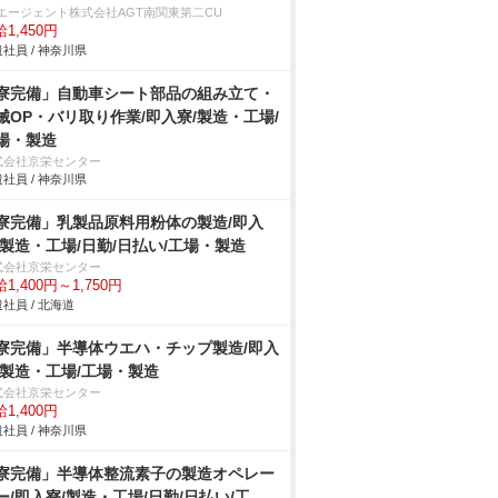
Tエージェント株式会社AGT南関東第二CU
1,450円
社員 / 神奈川県
寮完備」自動車シート部品の組み立て・
械OP・バリ取り作業/即入寮/製造・工場/
場・製造
式会社京栄センター
社員 / 神奈川県
寮完備」乳製品原料用粉体の製造/即入
/製造・工場/日勤/日払い/工場・製造
式会社京栄センター
1,400円～1,750円
社員 / 北海道
寮完備」半導体ウエハ・チップ製造/即入
/製造・工場/工場・製造
式会社京栄センター
1,400円
社員 / 神奈川県
寮完備」半導体整流素子の製造オペレー
ー/即入寮/製造・工場/日勤/日払い/工