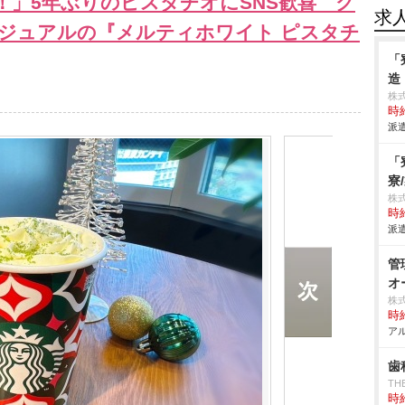
！」5年ぶりのピスタチオにSNS歓喜 ク
求
ジュアルの『メルティホワイト ピスタチ
「
造
株
時給
派遣
「
寮
株
時給
派遣
管
オ
株
時給
アル
歯
TH
時給