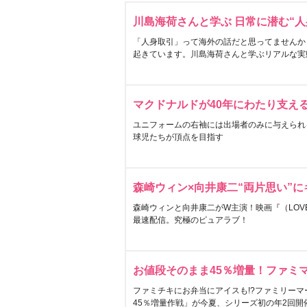
川島海荷さんと学ぶ 日常に潜む“人
「人身取引」って海外の話だと思ってませんか
起きています。川島海荷さんと学ぶリアルな実
マクドナルドが40年にわたり支え
ユニフォームの右袖には出場者のみに与えられ
球児たちが頂点を目指す
森崎ウィン×向井康二“両片思い”
森崎ウィンと向井康二がW主演！映画『（LOVE S
最速配信。究極のピュアラブ！
お値段そのまま45％増量！ファミ
ファミチキにお弁当にアイスも!?ファミリーマ
45％増量作戦」が今夏、シリーズ初の年2回開