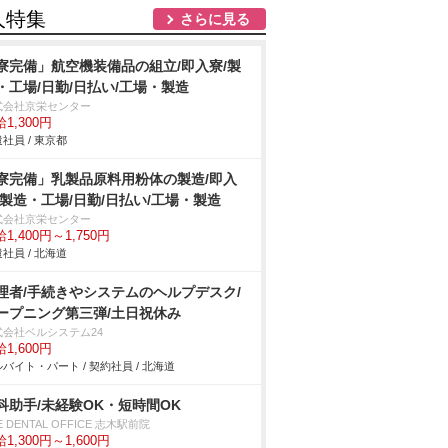
人特集
さらに見る
寮完備」航空機装備品の組立/即入寮/製
・工場/日勤/日払い/工場・製造
式会社京栄センター
1,300円
社員 / 東京都
寮完備」乳製品原料用粉体の製造/即入
/製造・工場/日勤/日払い/工場・製造
式会社京栄センター
1,400円～1,750円
社員 / 北海道
理者/手続きやシステムのヘルプデスク/
ープニング第三弾/土日祝休み
式会社ベルシステム24
1,600円
バイト・パート / 契約社員 / 北海道
科助手/未経験OK・短時間OK
E DENTAL OFFICE 志木駅前院
1,300円～1,600円