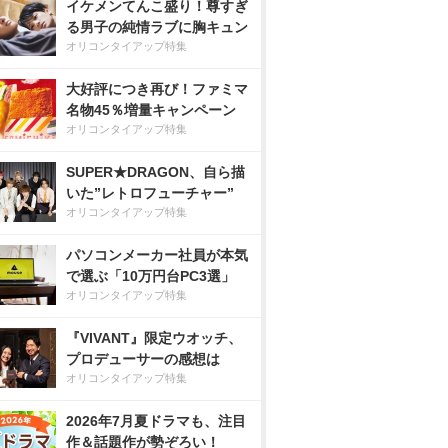
イケメンてんこ盛り！尊すぎ
る男子の純情ラブに胸キュン
オリコンタイアップ特集
大好評につき再び！ファミマ
名物45％増量キャンペーン
オリコンタイアップ特集
SUPER★DRAGON、自ら描
いた”レトロフューチャー”
オリコンタイアップ特集
パソコンメーカー社員が本気
で選ぶ「10万円台PC3選」
オリコンタイアップ特集
『VIVANT』限定ウオッチ、
プロデューサーの感想は
オリコンタイアップ特集
2026年7月夏ドラマも、注目
作＆話題作が勢ぞろい！