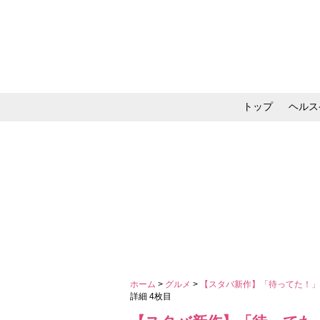
トップ
ヘルス
メイク・コスメ・スキ
ホーム
>
グルメ
>
【スタバ新作】「待ってた！」
詳細 4枚目