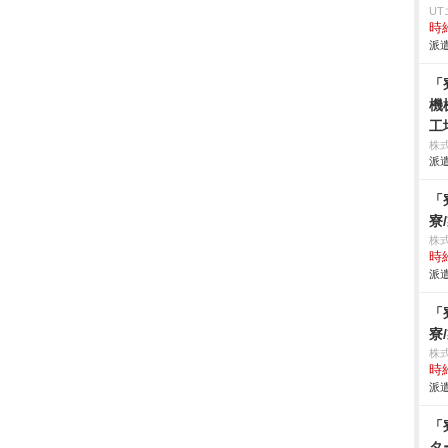
U
時給
派遣
「
機
工
株
派遣
「
寮
株
時給
派遣
「
寮
株
時給
派遣
「
タ