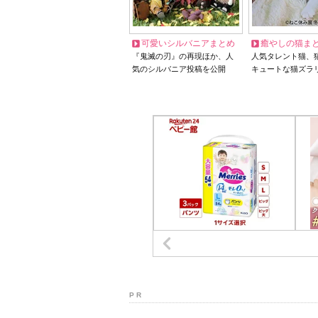
可愛いシルバニアまとめ
癒やしの猫ま
『鬼滅の刃』の再現ほか、人
人気タレント猫、
気のシルバニア投稿を公開
キュートな猫ズラ
P R