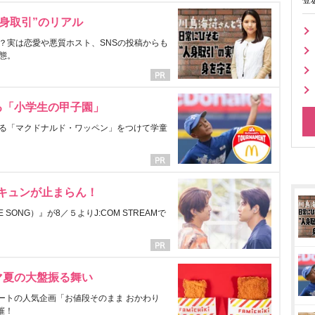
登
身取引”のリアル
？実は恋愛や悪質ホスト、SNSの投稿からも
態。
る「小学生の甲子園」
る「マクドナルド・ワッペン」をつけて学童
にキュンが止まらん！
ONG）』が8／５よりJ:COM STREAMで
マ夏の大盤振る舞い
ートの人気企画「お値段そのまま おかわり
催！