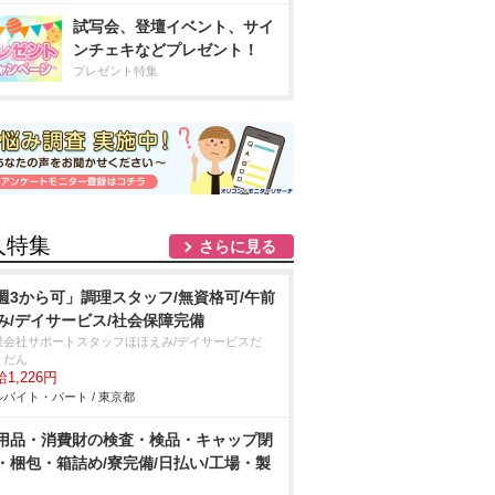
試写会、登壇イベント、サイ
ンチェキなどプレゼント！
プレゼント特集
人特集
さらに見る
週3から可」調理スタッフ/無資格可/午前
み/デイサービス/社会保障完備
限会社サポートスタッフほほえみ/デイサービスだ
・だん
1,226円
バイト・パート / 東京都
用品・消費財の検査・検品・キャップ閉
・梱包・箱詰め/寮完備/日払い/工場・製