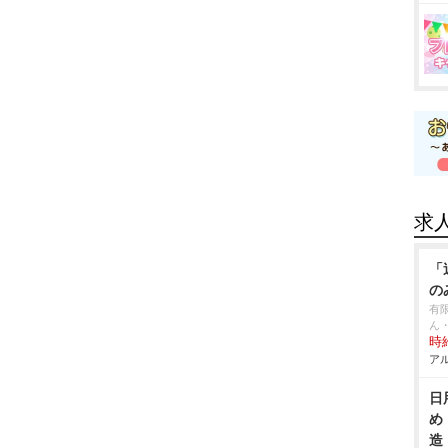
求
「
の
有
ん
時給
アル
日
め
造