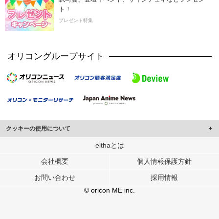
ト！
プレゼント特集
オリコングループサイト
クッキーの使用について
このサイトでは Cookie を使用して、ユーザーに合わせたコンテンツや広告の
elthaとは
表示、ソーシャル メディア機能の提供、広告の表示回数やクリック数の測定を
会社概要
個人情報保護方針
行っています。
また、ユーザーによるサイトの利用状況についても情報を収集し、ソーシャル
お問い合わせ
採用情報
メディアや広告配信、データ解析の各パートナーに提供しています。
各パートナーは、この情報とユーザーが各パートナーに提供した他の情報や、
© oricon ME inc.
ユーザーが各パートナーのサービスを使用したときに収集した他の情報を組み
合わせて使用することがあります。