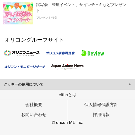
試写会、登壇イベント、サインチェキなどプレゼン
ト！
プレゼント特集
オリコングループサイト
クッキーの使用について
このサイトでは Cookie を使用して、ユーザーに合わせたコンテンツや広告の
elthaとは
表示、ソーシャル メディア機能の提供、広告の表示回数やクリック数の測定を
会社概要
個人情報保護方針
行っています。
また、ユーザーによるサイトの利用状況についても情報を収集し、ソーシャル
お問い合わせ
採用情報
メディアや広告配信、データ解析の各パートナーに提供しています。
各パートナーは、この情報とユーザーが各パートナーに提供した他の情報や、
© oricon ME inc.
ユーザーが各パートナーのサービスを使用したときに収集した他の情報を組み
合わせて使用することがあります。