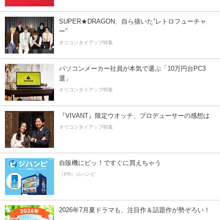
SUPER★DRAGON、自ら描いた”レトロフューチャ
ー”
オリコンタイアップ特集
パソコンメーカー社員が本気で選ぶ「10万円台PC3
選」
オリコンタイアップ特集
『VIVANT』限定ウオッチ、プロデューサーの感想は
オリコンタイアップ特集
自販機にピッ！ですぐに買えちゃう
（PR）ジハンピ
2026年7月夏ドラマも、注目作＆話題作が勢ぞろい！