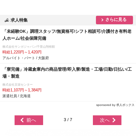
さらに見る
求人特集
「未経験OK」調理スタッフ/無資格可/シフト相談可/介護付き有料老
人ホーム/社会保障完備
株式会社サンガジャパン/千里山翔裕館
時給1,220円～1,420円
アルバイト・パート / 大阪府
「寮完備」冷蔵倉庫内の商品管理/即入寮/製造・工場/日勤/日払い/工
場・製造
株式会社京栄センター
時給1,107円～1,384円
派遣社員 / 北海道
sponsored by 求人ボックス
3 / 7
前へ
次へ