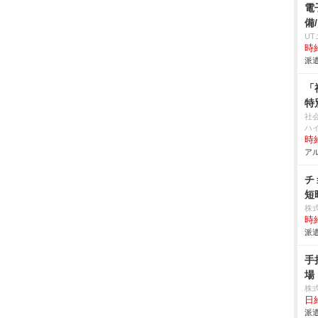
電
備
U
時給
派遣
「
特
社
ハ
時給
アル
チ
短
株
時給
派遣
手
場
株
日給
派遣