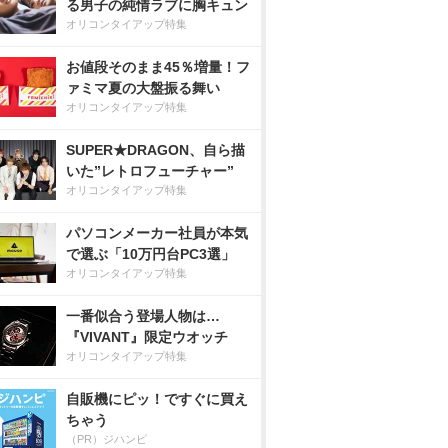
る男子の純情ラブに胸キュン
オリコンタイアップ特集
お値段そのまま45％増量！フ
ァミマ夏の大盤振る舞い
オリコンタイアップ特集
SUPER★DRAGON、自ら描
いた”レトロフューチャー”
オリコンタイアップ特集
パソコンメーカー社員が本気
で選ぶ「10万円台PC3選」
オリコンタイアップ特集
一番似合う登場人物は…
『VIVANT』限定ウオッチ
オリコンタイアップ特集
自販機にピッ！ですぐに買え
ちゃう
（PR）ジハンピ