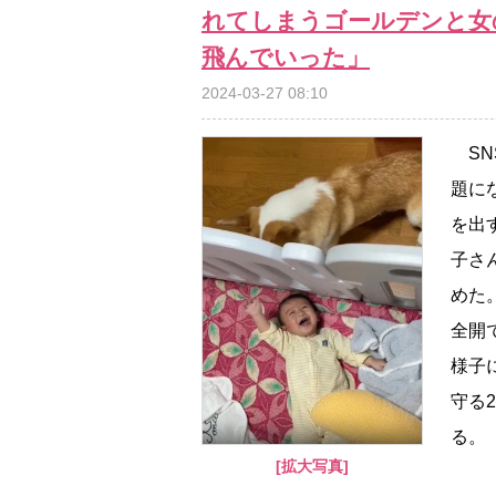
れてしまうゴールデンと女
飛んでいった」
2024-03-27 08:10
SN
題に
を出
子さ
めた
全開
様子
守る
る。
[拡大写真]