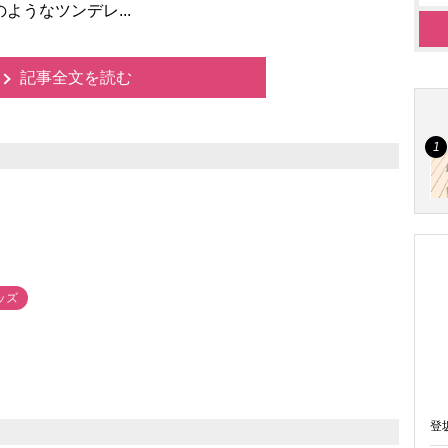
ようなツンデレ...
記事全文を読む
ッズ
登