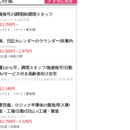
人特集
さらに見る
資格可の調理師/調理スタッフ
花の丘かたるぱ保育園
1,250円～
バイト・パート / 東京都
帳、日記カレンダーのラウンダー/扶養内
会社mitoriz
1,500円～1,875円
社員 / 神奈川県
週1から可」調理スタッフ/無資格可/日勤
み/サービス付き高齢者向け住宅
式会社アイライフ/サービス付き高齢者向け住宅 希望
丘
1,140円
バイト・パート / 愛知県
寮完備」ロジック半導体の製造/即入寮/
造・工場/日勤/日払い/工場・製造
式会社京栄センター
1,700円～2,125円
社員 / 北海道