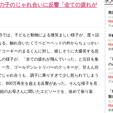
求
の子のじゃれ合いに反響「全ての疲れが
無
芦
時給
アル
Sでは、子どもと動物による微笑ましい様子が、度々話
手
株式
なる。触れ合いたくてベビーベッドの外からちょっかい
時給
派遣
すコーギーのまるくんに対し、嬉しそうに大爆笑する息
「
んの様子が、「全ての疲れが飛んでいった」と注目を集
の
。一方、ゴールデンレトリバーのクッキーが、甘えん坊
株
の
でじゃれ合うも、調子に乗りすぎて少し怒られてしまう
時給
アル
に、800万再生を超える反響があった。そんな様子を見
2組のお母さんに聞いたエピソードを、改めて振り返
「
製
株
時給
派遣