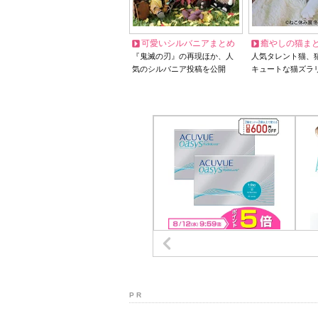
可愛いシルバニアまとめ
癒やしの猫ま
『鬼滅の刃』の再現ほか、人
人気タレント猫、
気のシルバニア投稿を公開
キュートな猫ズラ
P R