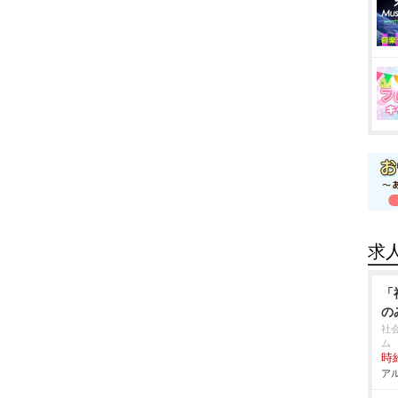
求
「
の
社
ム
時給
アル