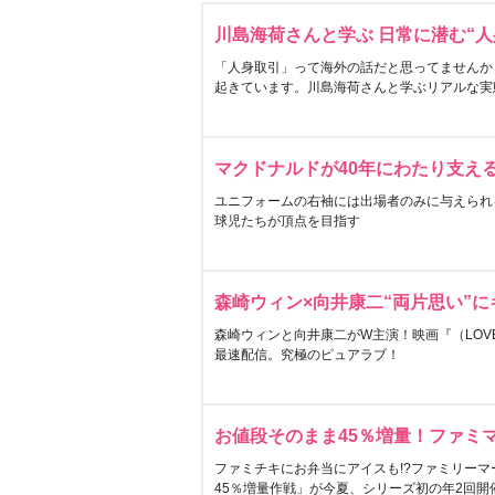
川島海荷さんと学ぶ 日常に潜む“人
「人身取引」って海外の話だと思ってませんか
起きています。川島海荷さんと学ぶリアルな実
マクドナルドが40年にわたり支え
ユニフォームの右袖には出場者のみに与えられ
球児たちが頂点を目指す
森崎ウィン×向井康二“両片思い”
森崎ウィンと向井康二がW主演！映画『（LOVE S
最速配信。究極のピュアラブ！
お値段そのまま45％増量！ファミ
ファミチキにお弁当にアイスも!?ファミリーマ
45％増量作戦」が今夏、シリーズ初の年2回開