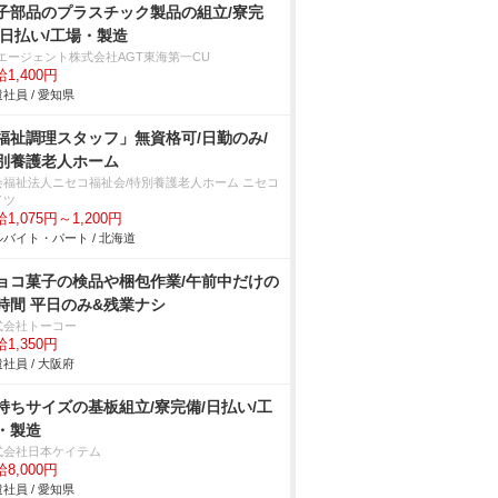
子部品のプラスチック製品の組立/寮完
/日払い/工場・製造
Tエージェント株式会社AGT東海第一CU
1,400円
社員 / 愛知県
福祉調理スタッフ」無資格可/日勤のみ/
別養護老人ホーム
会福祉法人ニセコ福祉会/特別養護老人ホーム ニセコ
イツ
1,075円～1,200円
バイト・パート / 北海道
ョコ菓子の検品や梱包作業/午前中だけの
時間 平日のみ&残業ナシ
式会社トーコー
1,350円
社員 / 大阪府
持ちサイズの基板組立/寮完備/日払い/工
・製造
式会社日本ケイテム
8,000円
社員 / 愛知県