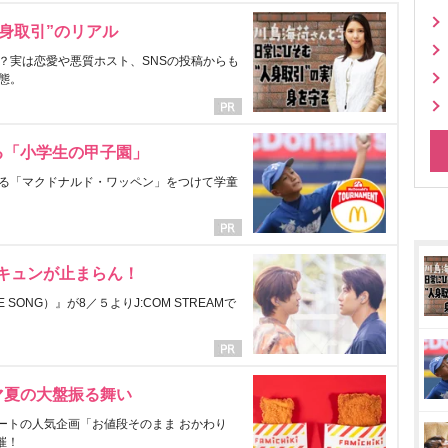
身取引”のリアル
？実は恋愛や悪質ホスト、SNSの投稿からも
態。
る「小学生の甲子園」
る「マクドナルド・ワッペン」をつけて学童
にキュンが止まらん！
ONG）』が8／５よりJ:COM STREAMで
マ夏の大盤振る舞い
ートの人気企画「お値段そのまま おかわり
催！