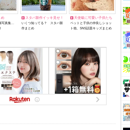
とめ
スタバ新作イッキ見せ！
天使級に可愛い子供たち
猫写真集…
いくつ知ってる？ スタバ新
ペットと子供の仲良しショッ
リ
作まとめ
ト他、SNS話題キッズまとめ