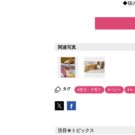
◆猫の
関連写真
タグ
#育児・子育て
#ベビー
#キ
注目★トピックス