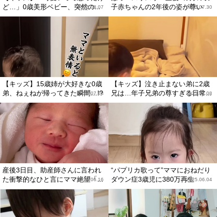
ど…」0歳美形ベビー、突然の...
子赤ちゃんの2年後の姿が尊い
2025.08.07
2025.07.30
【キッズ】15歳姉が大好きな0歳
【キッズ】泣き止まない弟に2歳
弟、ねぇねが帰ってきた瞬間…!?
兄は…年子兄弟の尊すぎる日常...
2025.07.23
2025.07.08
産後3日目、助産師さんに言われ
“パプリカ歌って”ママにおねだり
た衝撃的なひと言にママ絶望「...
ダウン症3歳児に380万再生
2025.06.16
2025.06.04