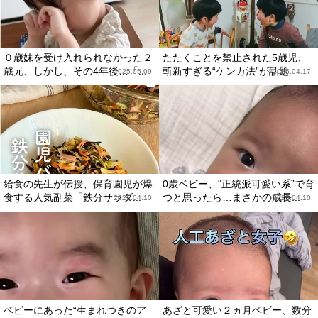
０歳妹を受け入れられなかった２
たたくことを禁止された5歳児、
歳兄、しかし、その4年後…「...
斬新すぎる“ケンカ法”が話題
2025.05.09
2025.04.17
給食の先生が伝授、保育園児が爆
0歳ベビー、“正統派可愛い系”で育
食する人気副菜「鉄分サラダ...
つと思ったら…まさかの成長...
2025.04.10
2025.04.10
ベビーにあった“生まれつきのア
あざと可愛い２ヵ月ベビー、数分