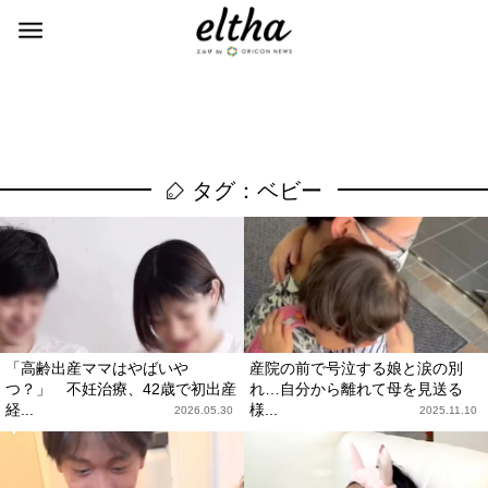
タグ：ベビー
「高齢出産ママはやばいや
産院の前で号泣する娘と涙の別
つ？」 不妊治療、42歳で初出産
れ…自分から離れて母を見送る
経...
様...
2026.05.30
2025.11.10