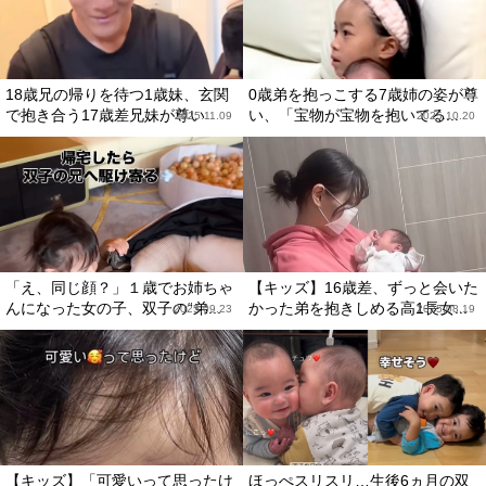
18歳兄の帰りを待つ1歳妹、玄関
0歳弟を抱っこする7歳姉の姿が尊
で抱き合う17歳差兄妹が尊い
い、「宝物が宝物を抱いてる...
2025.11.09
2025.10.20
「え、同じ顔？」１歳でお姉ちゃ
【キッズ】16歳差、ずっと会いた
んになった女の子、双子の“弟...
かった弟を抱きしめる高1長女...
2025.09.23
2025.08.19
【キッズ】「可愛いって思ったけ
ほっぺスリスリ…生後6ヵ月の双