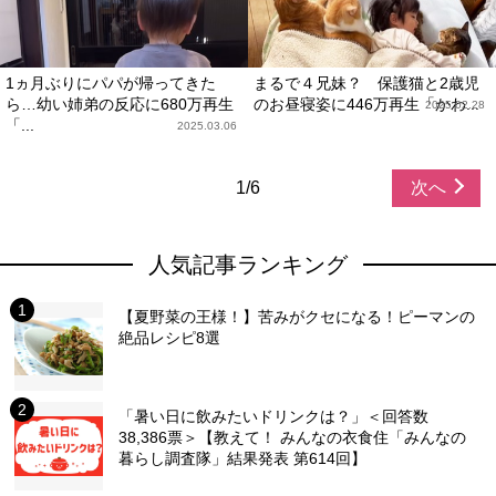
1ヵ月ぶりにパパが帰ってきた
まるで４兄妹？ 保護猫と2歳児
ら…幼い姉弟の反応に680万再生
のお昼寝姿に446万再生「かわ...
2025.02.28
「...
2025.03.06
1/6
次へ
人気記事ランキング
【夏野菜の王様！】苦みがクセになる！ピーマンの
絶品レシピ8選
「暑い日に飲みたいドリンクは？」＜回答数
38,386票＞【教えて！ みんなの衣食住「みんなの
暮らし調査隊」結果発表 第614回】