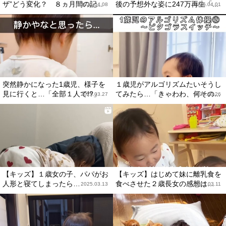
ザ”どう変化？ ８ヵ月間の記...
後の予想外な姿に247万再生「...
2025.04.08
2025.04.01
突然静かになった1歳児、様子を
１歳児がアルゴリズムたいそうし
見に行くと…「全部１人で!?」
てみたら…「きゃわわ、何その...
2025.03.27
2025.03.26
【キッズ】１歳女の子、パパがお
【キッズ】はじめて妹に離乳食を
人形と寝てしまったら…
食べさせた２歳長女の感想は…
2025.03.13
2025.03.11