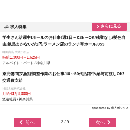
さらに見る
求人特集
学生さん活躍中!ホールのお仕事!週1日～&3h～OK/残業なし/髪色自
由/絶品まかないが1円/ラーメン店のランチ帯ホール/053
町田商店 武蔵小杉店
時給1,300円～1,625円
アルバイト・パート / 神奈川県
寮完備/電気配線調整作業のお仕事/40～50代活躍中/給与前渡しOK/
交通費支給
日総工産株式会社
月給43万3,000円
派遣社員 / 神奈川県
sponsored by 求人ボックス
2 / 9
前へ
次へ