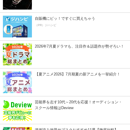
自販機にピッ！ですぐに買えちゃう
（PR）ジハンピ
2026年7月夏ドラマも、注目作＆話題作が勢ぞろい！
【夏アニメ2026】7月期夏の新アニメを一挙紹介！
芸能界を志す10代～20代を応援！オーディション・
スクール情報はDeview
漫画読み放題サブスクおすすめ11選【徹底比較】