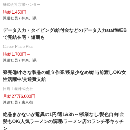
株式会社京栄センター
時給1,450円
派遣社員 / 神奈川県
データ入力・タイピング/給付金などのデータ入力staffWEB
で完結在宅・短期も
Career Place Plus
時給1,700円～
派遣社員 / 神奈川県
寮完備/小さな製品の組立作業/残業少なめ/給与前渡しOK/女
性活躍中/交通費支給
日総工産株式会社
月給27万6,000円
派遣社員 / 東京都
絶品まかないが驚異の1円/週1&3h～/残業なし/髪色自由!金
髪もOK/人気ラーメンの調理/ラーメン店のランチ帯キッチ
ン