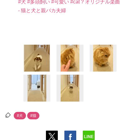
#犬
#多頭飼い
#可愛い
#cat
? オリジナル楽曲
- 猫と犬と親バカ夫婦
#犬
#猫