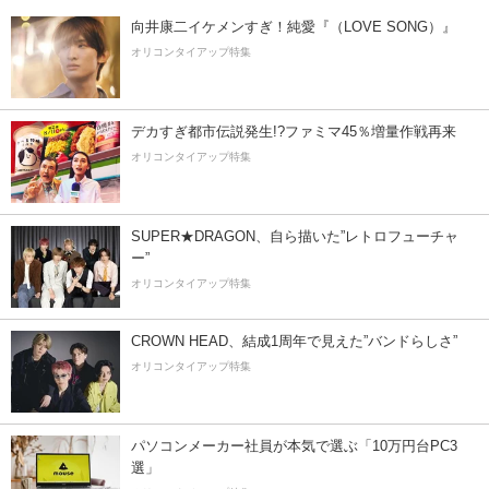
向井康二イケメンすぎ！純愛『（LOVE SONG）』
オリコンタイアップ特集
デカすぎ都市伝説発生!?ファミマ45％増量作戦再来
オリコンタイアップ特集
SUPER★DRAGON、自ら描いた”レトロフューチャ
ー”
オリコンタイアップ特集
CROWN HEAD、結成1周年で見えた”バンドらしさ”
オリコンタイアップ特集
パソコンメーカー社員が本気で選ぶ「10万円台PC3
選」