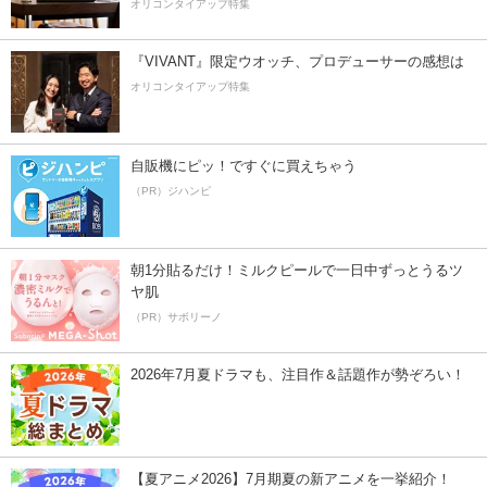
オリコンタイアップ特集
『VIVANT』限定ウオッチ、プロデューサーの感想は
オリコンタイアップ特集
自販機にピッ！ですぐに買えちゃう
（PR）ジハンピ
朝1分貼るだけ！ミルクピールで一日中ずっとうるツ
ヤ肌
（PR）サボリーノ
2026年7月夏ドラマも、注目作＆話題作が勢ぞろい！
【夏アニメ2026】7月期夏の新アニメを一挙紹介！