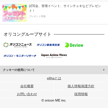
試写会、登壇イベント、サインチェキなどプレゼン
ト！
プレゼント特集
オリコングループサイト
クッキーの使用について
このサイトでは Cookie を使用して、ユーザーに合わせたコンテンツや広告の
elthaとは
表示、ソーシャル メディア機能の提供、広告の表示回数やクリック数の測定を
会社概要
個人情報保護方針
行っています。
また、ユーザーによるサイトの利用状況についても情報を収集し、ソーシャル
お問い合わせ
採用情報
メディアや広告配信、データ解析の各パートナーに提供しています。
各パートナーは、この情報とユーザーが各パートナーに提供した他の情報や、
© oricon ME inc.
ユーザーが各パートナーのサービスを使用したときに収集した他の情報を組み
合わせて使用することがあります。