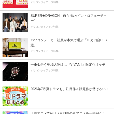
オリコンタイアップ特集
SUPER★DRAGON、自ら描いた”レトロフューチャ
ー”
オリコンタイアップ特集
パソコンメーカー社員が本気で選ぶ「10万円台PC3
選」
オリコンタイアップ特集
一番似合う登場人物は…『VIVANT』限定ウオッチ
オリコンタイアップ特集
2026年7月夏ドラマも、注目作＆話題作が勢ぞろい！
【夏アニメ2026】7月期夏の新アニメを一挙紹介！