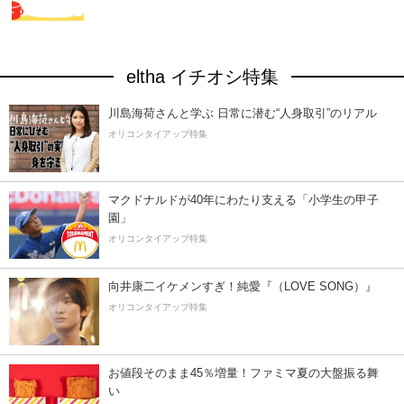
eltha イチオシ特集
川島海荷さんと学ぶ 日常に潜む“人身取引”のリアル
オリコンタイアップ特集
マクドナルドが40年にわたり支える「小学生の甲子
園」
オリコンタイアップ特集
向井康二イケメンすぎ！純愛『（LOVE SONG）』
オリコンタイアップ特集
お値段そのまま45％増量！ファミマ夏の大盤振る舞
い