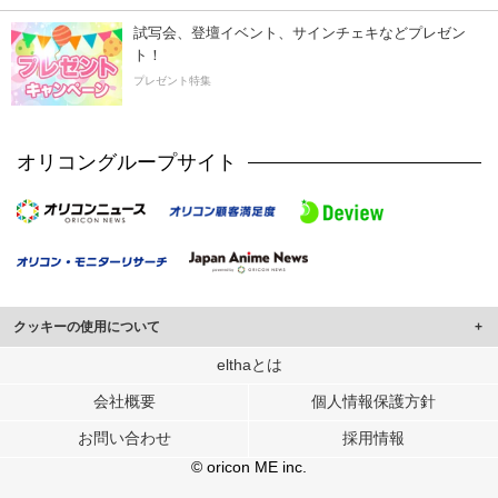
試写会、登壇イベント、サインチェキなどプレゼン
ト！
プレゼント特集
オリコングループサイト
クッキーの使用について
このサイトでは Cookie を使用して、ユーザーに合わせたコンテンツや広告の
elthaとは
表示、ソーシャル メディア機能の提供、広告の表示回数やクリック数の測定を
会社概要
個人情報保護方針
行っています。
また、ユーザーによるサイトの利用状況についても情報を収集し、ソーシャル
お問い合わせ
採用情報
メディアや広告配信、データ解析の各パートナーに提供しています。
各パートナーは、この情報とユーザーが各パートナーに提供した他の情報や、
© oricon ME inc.
ユーザーが各パートナーのサービスを使用したときに収集した他の情報を組み
合わせて使用することがあります。