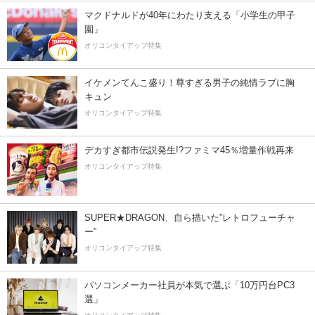
マクドナルドが40年にわたり支える「小学生の甲子
園」
オリコンタイアップ特集
イケメンてんこ盛り！尊すぎる男子の純情ラブに胸
キュン
オリコンタイアップ特集
デカすぎ都市伝説発生!?ファミマ45％増量作戦再来
オリコンタイアップ特集
SUPER★DRAGON、自ら描いた”レトロフューチャ
ー”
オリコンタイアップ特集
パソコンメーカー社員が本気で選ぶ「10万円台PC3
選」