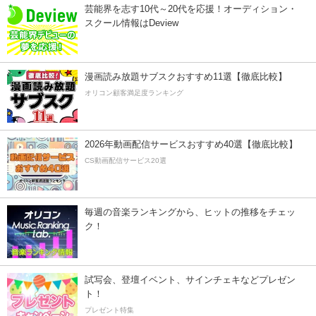
芸能界を志す10代～20代を応援！オーディション・
スクール情報はDeview
漫画読み放題サブスクおすすめ11選【徹底比較】
オリコン顧客満足度ランキング
2026年動画配信サービスおすすめ40選【徹底比較】
CS動画配信サービス20選
毎週の音楽ランキングから、ヒットの推移をチェッ
ク！
試写会、登壇イベント、サインチェキなどプレゼン
ト！
プレゼント特集