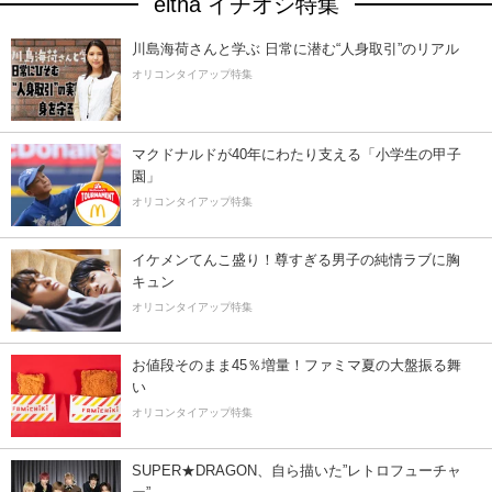
eltha イチオシ特集
川島海荷さんと学ぶ 日常に潜む“人身取引”のリアル
オリコンタイアップ特集
マクドナルドが40年にわたり支える「小学生の甲子
園」
オリコンタイアップ特集
イケメンてんこ盛り！尊すぎる男子の純情ラブに胸
キュン
オリコンタイアップ特集
お値段そのまま45％増量！ファミマ夏の大盤振る舞
い
オリコンタイアップ特集
SUPER★DRAGON、自ら描いた”レトロフューチャ