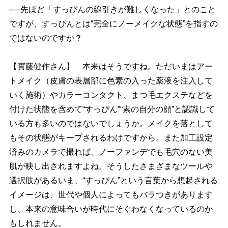
──先ほど「すっぴんの線引きが難しくなった」とのこと
ですが、すっぴんとは“完全にノーメイクな状態”を指すの
ではないのですか？
【實藤健作さん】 本来はそうですね。ただいまはアー
トメイク（皮膚の表層部に色素の入った薬液を注入して
いく施術）やカラーコンタクト、まつ毛エクステなどを
付けた状態を含めて“すっぴん”“素の自分の顔”と認識して
いる方も多いのではないでしょうか。メイクを落として
もその状態がキープされるわけですから。また加工設定
済みのカメラで撮れば、ノーファンデでも毛穴のない美
肌が映し出されますよね。そうしたさまざまなツール
選択肢があるいま、“すっぴん”という言葉から想起される
イメージは、世代や個人によってもバラつきがあります
し、本来の意味合いが時代にそぐわなくなっているのか
もしれません。