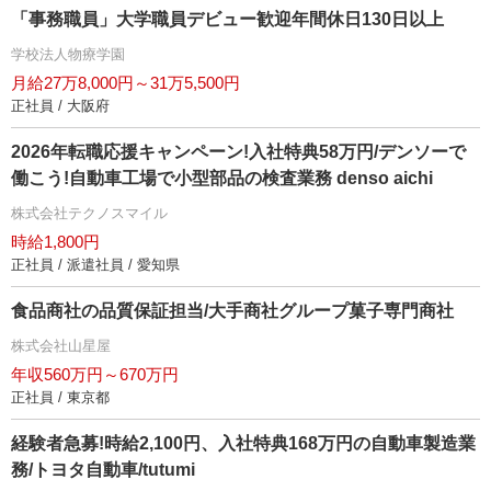
「事務職員」大学職員デビュー歓迎年間休日130日以上
学校法人物療学園
月給27万8,000円～31万5,500円
正社員 / 大阪府
2026年転職応援キャンペーン!入社特典58万円/デンソーで
働こう!自動車工場で小型部品の検査業務 denso aichi
株式会社テクノスマイル
時給1,800円
正社員 / 派遣社員 / 愛知県
食品商社の品質保証担当/大手商社グループ菓子専門商社
株式会社山星屋
年収560万円～670万円
正社員 / 東京都
経験者急募!時給2,100円、入社特典168万円の自動車製造業
務/トヨタ自動車/tutumi