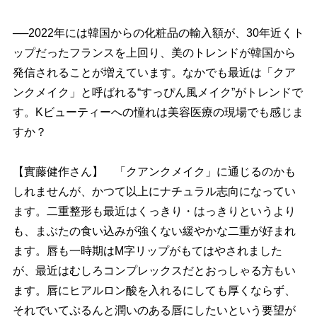
──2022年には韓国からの化粧品の輸入額が、30年近くト
ップだったフランスを上回り、美のトレンドが韓国から
発信されることが増えています。なかでも最近は「クア
ンクメイク」と呼ばれる“すっぴん風メイク”がトレンドで
す。Kビューティーへの憧れは美容医療の現場でも感じま
すか？
【實藤健作さん】 「クアンクメイク」に通じるのかも
しれませんが、かつて以上にナチュラル志向になってい
ます。二重整形も最近はくっきり・はっきりというより
も、まぶたの食い込みが強くない緩やかな二重が好まれ
ます。唇も一時期はM字リップがもてはやされました
が、最近はむしろコンプレックスだとおっしゃる方もい
ます。唇にヒアルロン酸を入れるにしても厚くならず、
それでいてぷるんと潤いのある唇にしたいという要望が