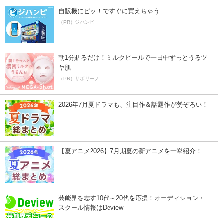
自販機にピッ！ですぐに買えちゃう
（PR）ジハンピ
朝1分貼るだけ！ミルクピールで一日中ずっとうるツ
ヤ肌
（PR）サボリーノ
2026年7月夏ドラマも、注目作＆話題作が勢ぞろい！
【夏アニメ2026】7月期夏の新アニメを一挙紹介！
芸能界を志す10代～20代を応援！オーディション・
スクール情報はDeview