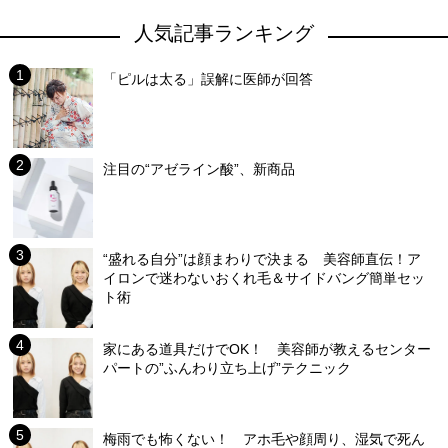
人気記事ランキング
「ピルは太る」誤解に医師が回答
注目の“アゼライン酸”、新商品
“盛れる自分”は顔まわりで決まる 美容師直伝！ア
イロンで迷わないおくれ毛＆サイドバング簡単セッ
ト術
家にある道具だけでOK！ 美容師が教えるセンター
パートの”ふんわり立ち上げ”テクニック
梅雨でも怖くない！ アホ毛や顔周り、湿気で死ん