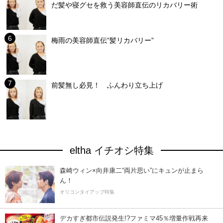
だ髪や寝グセを救う美容師直伝のリカバリー術
梅雨の美容師直伝”髪リカバリー”
前髪無し必見！ ふんわり立ち上げ
eltha イチオシ特集
森崎ウィン×向井康二“両片思い”にキュンが止まら
ん！
オリコンタイアップ特集
デカすぎ都市伝説発生!?ファミマ45％増量作戦再来