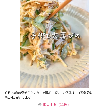
胡麻マヨ味が決め手という「無限ポリポリ」の正体は…（画像提供
@pokkefufu_recipe）
拡大する（11枚）