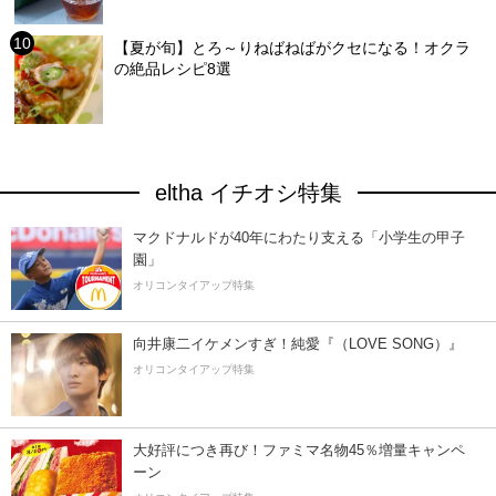
【夏が旬】とろ～りねばねばがクセになる！オクラ
の絶品レシピ8選
eltha イチオシ特集
マクドナルドが40年にわたり支える「小学生の甲子
園」
オリコンタイアップ特集
向井康二イケメンすぎ！純愛『（LOVE SONG）』
オリコンタイアップ特集
大好評につき再び！ファミマ名物45％増量キャンペ
ーン