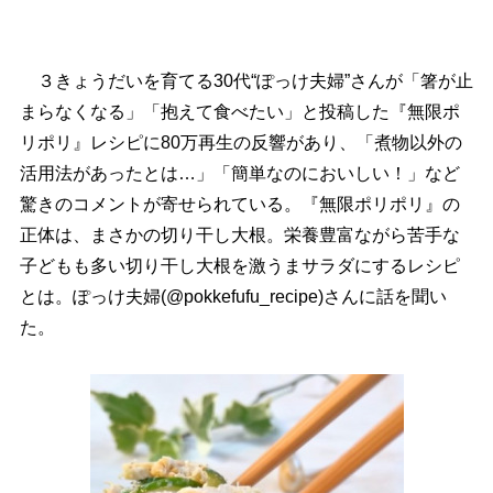
３きょうだいを育てる30代“ぽっけ夫婦”さんが「箸が止
まらなくなる」「抱えて食べたい」と投稿した『無限ポ
リポリ』レシピに80万再生の反響があり、「煮物以外の
活用法があったとは…」「簡単なのにおいしい！」など
驚きのコメントが寄せられている。『無限ポリポリ』の
正体は、まさかの切り干し大根。栄養豊富ながら苦手な
子どもも多い切り干し大根を激うまサラダにするレシピ
とは。ぽっけ夫婦(@pokkefufu_recipe)さんに話を聞い
た。