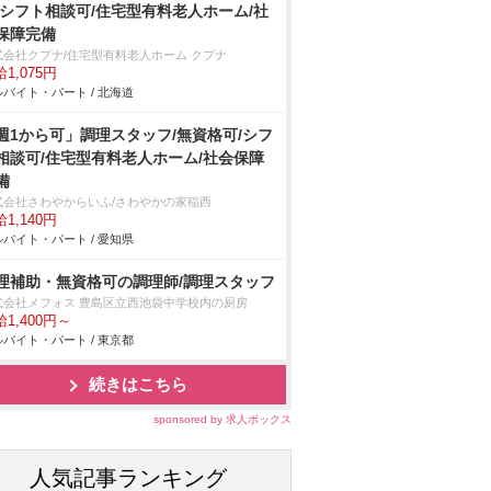
/シフト相談可/住宅型有料老人ホーム/社
保障完備
式会社クプナ/住宅型有料老人ホーム クプナ
1,075円
バイト・パート / 北海道
週1から可」調理スタッフ/無資格可/シフ
相談可/住宅型有料老人ホーム/社会保障
備
式会社さわやからいふ/さわやかの家稲西
1,140円
バイト・パート / 愛知県
理補助・無資格可の調理師/調理スタッフ
式会社メフォス 豊島区立西池袋中学校内の厨房
1,400円～
バイト・パート / 東京都
続きはこちら
sponsored by 求人ボックス
人気記事ランキング