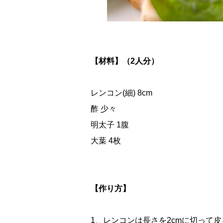
【材料】（2人分）
レンコン(細) 8cm
酢 少々
明太子 1腹
大葉 4枚
【作り方】
1、レンコンは長さを2cmに切って