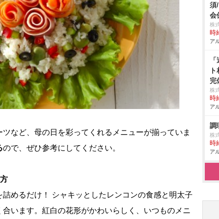
須
会
株
時給
アル
「
ト
完
株
時給
アル
調
ーツなど、母の日を彩ってくれるメニューが揃っていま
株
時給
る
ので、ぜひ参考にしてください。
アル
り方
を詰めるだけ！ シャキッとしたレンコンの食感と明太子
く合います。紅白の花形がかわいらしく、いつものメニ