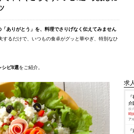
ツ
の「ありがとう」を、料理でさりげなく伝えてみません
夫するだけで、いつもの食卓がグッと華やぎ、特別なひ
レシピ8選
をご紹介。
求
「
介
株
時給
アル
「