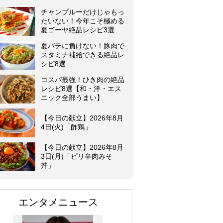
チャンプルーだけじゃもっ
たいない！今年こそ極める
夏ゴーヤ絶品レシピ3選
夏バテに負けない！豚肉で
スタミナ補給できる絶品レ
シピ8選
コスパ最強！ひき肉の絶品
レシピ8選【和・洋・エス
ニック全部うまい】
【今日の献立】2026年8月
4日(火)「酢鶏」
【今日の献立】2026年8月
3日(月)「ピリ辛肉みそ
丼」
エンタメニュース