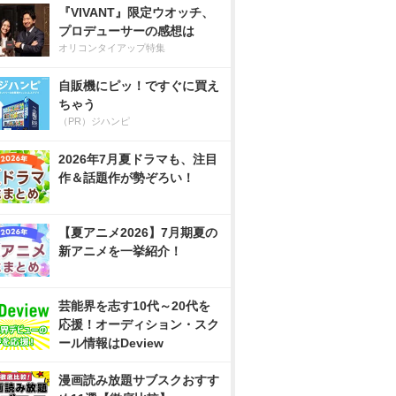
『VIVANT』限定ウオッチ、
プロデューサーの感想は
オリコンタイアップ特集
自販機にピッ！ですぐに買え
ちゃう
（PR）ジハンピ
2026年7月夏ドラマも、注目
作＆話題作が勢ぞろい！
【夏アニメ2026】7月期夏の
新アニメを一挙紹介！
芸能界を志す10代～20代を
応援！オーディション・スク
ール情報はDeview
漫画読み放題サブスクおすす