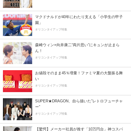
マクドナルドが40年にわたり支える「小学生の甲子
園」
オリコンタイアップ特集
森崎ウィン×向井康二“両片思い”にキュンが止まら
ん！
オリコンタイアップ特集
お値段そのまま45％増量！ファミマ夏の大盤振る舞
い
オリコンタイアップ特集
SUPER★DRAGON、自ら描いた”レトロフューチャ
ー”
オリコンタイアップ特集
【驚愕】メーカー社員が推す「10万円台」神コスパ