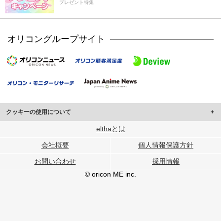
プレゼント特集
オリコングループサイト
クッキーの使用について
このサイトでは Cookie を使用して、ユーザーに合わせたコンテンツや広告の
elthaとは
表示、ソーシャル メディア機能の提供、広告の表示回数やクリック数の測定を
会社概要
個人情報保護方針
行っています。
また、ユーザーによるサイトの利用状況についても情報を収集し、ソーシャル
お問い合わせ
採用情報
メディアや広告配信、データ解析の各パートナーに提供しています。
各パートナーは、この情報とユーザーが各パートナーに提供した他の情報や、
© oricon ME inc.
ユーザーが各パートナーのサービスを使用したときに収集した他の情報を組み
合わせて使用することがあります。