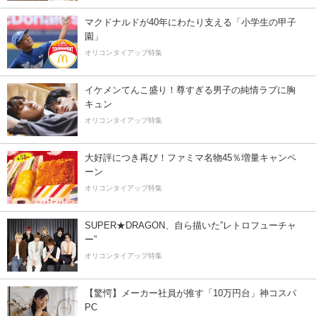
マクドナルドが40年にわたり支える「小学生の甲子
園」
オリコンタイアップ特集
イケメンてんこ盛り！尊すぎる男子の純情ラブに胸
キュン
オリコンタイアップ特集
大好評につき再び！ファミマ名物45％増量キャンペ
ーン
オリコンタイアップ特集
SUPER★DRAGON、自ら描いた”レトロフューチャ
ー”
オリコンタイアップ特集
【驚愕】メーカー社員が推す「10万円台」神コスパ
PC