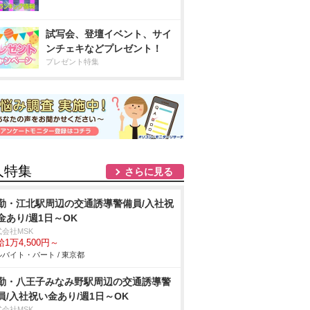
試写会、登壇イベント、サイ
ンチェキなどプレゼント！
プレゼント特集
人特集
さらに見る
勤・江北駅周辺の交通誘導警備員/入社祝
金あり/週1日～OK
式会社MSK
1万4,500円～
バイト・パート / 東京都
勤・八王子みなみ野駅周辺の交通誘導警
員/入社祝い金あり/週1日～OK
式会社MSK