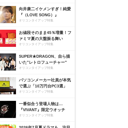
向井康二イケメンすぎ！純愛
『（LOVE SONG）』
オリコンタイアップ特集
お値段そのまま45％増量！フ
ァミマ夏の大盤振る舞い
オリコンタイアップ特集
SUPER★DRAGON、自ら描
いた”レトロフューチャー”
オリコンタイアップ特集
パソコンメーカー社員が本気
で選ぶ「10万円台PC3選」
オリコンタイアップ特集
一番似合う登場人物は…
『VIVANT』限定ウオッチ
オリコンタイアップ特集
2026年7月夏ドラマも、注目