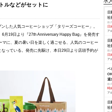
求
トルなどがセットに
日
社
株
ープンした人気コーヒーショップ「タリーズコーヒー」。
日給
アル
日より『27th Anniversary Happy Bag』を発売す
日
nshine”をテーマに、夏の暑い日を楽しく過ごせる、人気のコーヒー
社
なっている。発売に先駆け、本日29日より店頭予約が
株
日給
アル
ベ
O
週
株
時給
アル
日
社