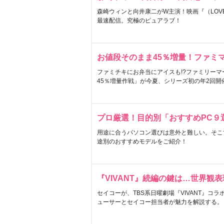
森崎ウィンと向井康二がW主演！映画『（LOVE S
最速配信。究極のピュアラブ！
お値段そのまま45％増量！ファミ
ファミチキにお弁当にアイスも!?ファミリーマ
45％増量作戦」が今夏、シリーズ初の年2回開
プロ厳選！目的別「おすすめPC９
用途に合うパソコン選びは意外と難しい。そこ
途別のおすすめモデルをご紹介！
『VIVANT』続編の鍵は…世界観
セイコーが、TBS系日曜劇場『VIVANT』コ
ューサーとセイコー担当者が魅力を解説する。