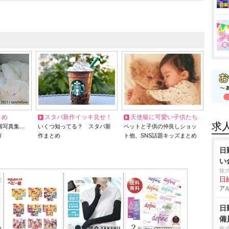
とめ
スタバ新作イッキ見せ！
天使級に可愛い子供たち
求
猫写真集…
いくつ知ってる？ スタバ新
ペットと子供の仲良しショッ
リ
作まとめ
ト他、SNS話題キッズまとめ
日
い
株
日給
アル
日
備
株