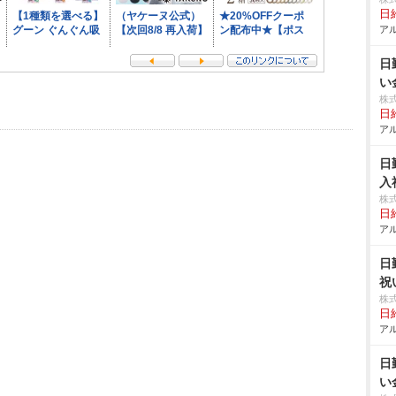
日給
アル
日
い
株
日給
アル
日
入
株
日給
アル
日
祝
株
日給
アル
日
い