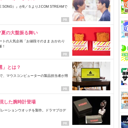
ONG）』が8／５よりJ:COM STREAMで
マ夏の大盤振る舞い
ートの人気企画「お値段そのまま おかわり
催！
選」とは？
で、マウスコンピューターの製品担当者が用
表現した腕時計登場
ラボレーションウオッチを製作。ドラマプロデ