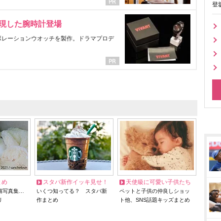
登
表現した腕時計登場
ラボレーションウオッチを製作。ドラマプロデ
とめ
スタバ新作イッキ見せ！
天使級に可愛い子供たち
猫写真集…
いくつ知ってる？ スタバ新
ペットと子供の仲良しショッ
リ
作まとめ
ト他、SNS話題キッズまとめ