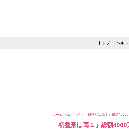
トップ
ヘルス
メイク・コスメ・スキ
ホーム
>
エンタメ
>
「初整形は高１」総額400
「初整形は高１」総額400