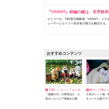
『VIVANT』続編の鍵は…世界観
セイコーが、TBS系日曜劇場『VIVANT』コ
ューサーとセイコー担当者が魅力を解説する。
おすすめコンテンツ
可愛いシルバニアまとめ
癒やしの猫ま
『鬼滅の刃』の再現ほか、人
人気タレント猫、
気のシルバニア投稿を公開
キュートな猫ズラ