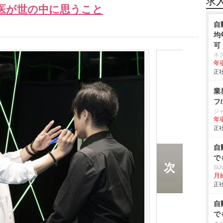
求
医が世の中に思うこと
自
均
可
ネ
年収
正社
業
フ
ジ
年収
正社
自
で
SU
月給
正社
自
で