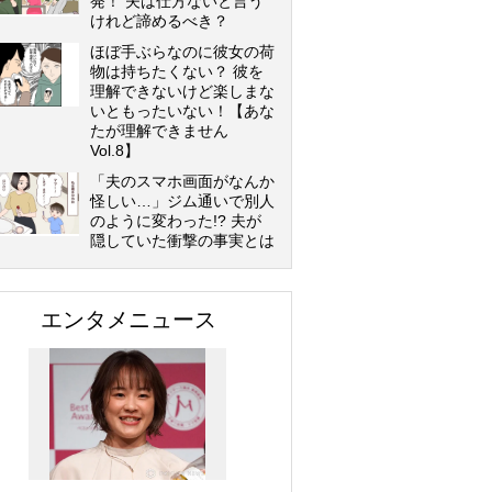
発！ 夫は仕方ないと言う
けれど諦めるべき？
ほぼ手ぶらなのに彼女の荷
物は持ちたくない？ 彼を
理解できないけど楽しまな
いともったいない！【あな
たが理解できません
Vol.8】
「夫のスマホ画面がなんか
怪しい…」ジム通いで別人
のように変わった!? 夫が
隠していた衝撃の事実とは
エンタメニュース