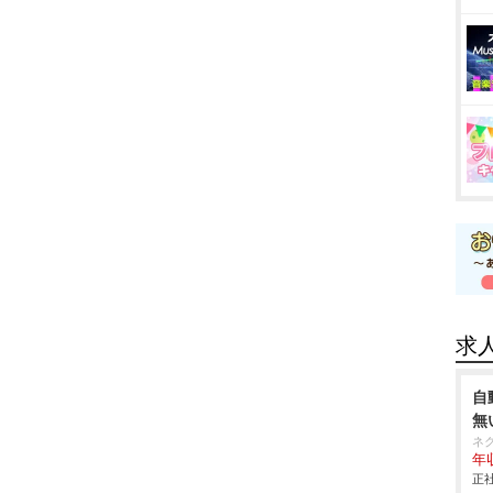
求
自
無
ネ
年収
正社