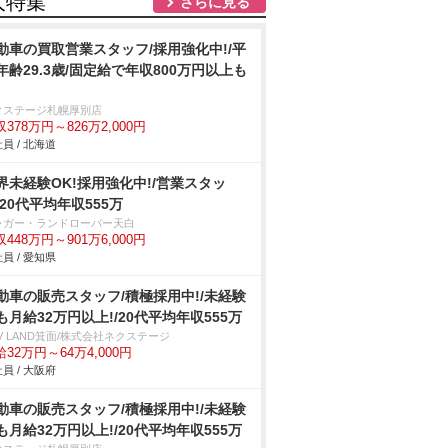
人特集
さらに見る
動車の買取営業スタッフ/採用強化中!/平
年齢29.3歳/固定給で年収800万円以上も
クステージ札幌厚別店
378万円～826万2,000円
員 / 北海道
界未経験OK!採用強化中!/営業スタッ
/20代平均年収555万
ャガー・ランドローバー天白
448万円～901万6,000円
員 / 愛知県
動車の販売スタッフ/積極採用中!/未経験
も月給32万円以上!/20代平均年収555万
V LAND箕面/株式会社ネクステージ
32万円～64万4,000円
員 / 大阪府
動車の販売スタッフ/積極採用中!/未経験
も月給32万円以上!/20代平均年収555万