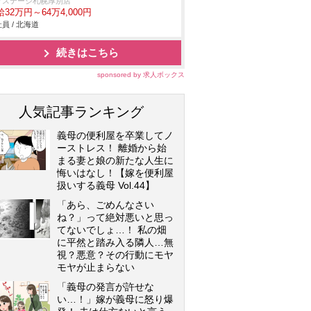
クステージ札幌厚別店
32万円～64万4,000円
員 / 北海道
続きはこちら
sponsored by 求人ボックス
人気記事ランキング
義母の便利屋を卒業してノ
ーストレス！ 離婚から始
まる妻と娘の新たな人生に
悔いはなし！【嫁を便利屋
扱いする義母 Vol.44】
「あら、ごめんなさい
ね？」って絶対悪いと思っ
てないでしょ…！ 私の畑
に平然と踏み入る隣人…無
視？悪意？その行動にモヤ
モヤが止まらない
「義母の発言が許せな
い…！」嫁が義母に怒り爆