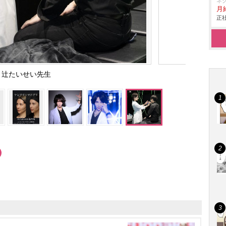
ネ
月給
正社
辻たいせい先生