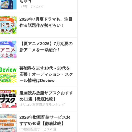
ちゃう
（PR）ジハンピ
2026年7月夏ドラマも、注目
作＆話題作が勢ぞろい！
【夏アニメ2026】7月期夏の
新アニメを一挙紹介！
芸能界を志す10代～20代を
応援！オーディション・スク
ール情報はDeview
漫画読み放題サブスクおすす
め11選【徹底比較】
オリコン顧客満足度ランキング
2026年動画配信サービスお
すすめ40選【徹底比較】
CS動画配信サービス20選