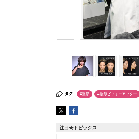
タグ
#整形
#整形ビフォーアフター
注目★トピックス