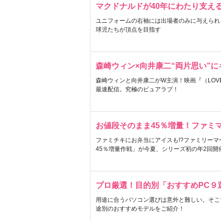
マクドナルドが40年にわたり支え
ユニフォームの右袖には出場者のみに与えられ
球児たちが頂点を目指す
森崎ウィン×向井康二“両片思い”
森崎ウィンと向井康二がW主演！映画『（LOVE S
最速配信。究極のピュアラブ！
お値段そのまま45％増量！ファミ
ファミチキにお弁当にアイスも!?ファミリーマ
45％増量作戦」が今夏、シリーズ初の年2回開
プロ厳選！目的別「おすすめPC９
用途に合うパソコン選びは意外と難しい。そこ
途別のおすすめモデルをご紹介！