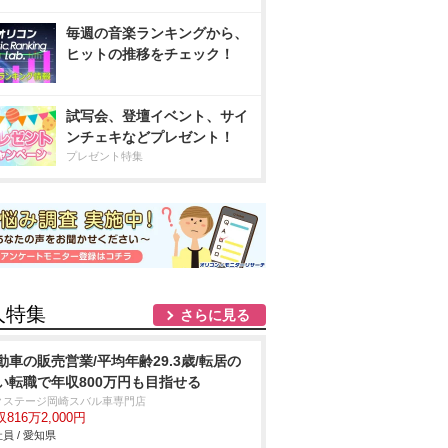
毎週の音楽ランキングから、
ヒットの推移をチェック！
試写会、登壇イベント、サイ
ンチェキなどプレゼント！
プレゼント特集
人特集
さらに見る
動車の販売営業/平均年齢29.3歳/転居の
い転職で年収800万円も目指せる
クステージ岡崎スバル車専門店
816万2,000円
員 / 愛知県