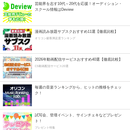
芸能界を志す10代～20代を応援！オーディション・
スクール情報はDeview
漫画読み放題サブスクおすすめ11選【徹底比較】
オリコン顧客満足度ランキング
2026年動画配信サービスおすすめ40選【徹底比較】
CS動画配信サービス20選
毎週の音楽ランキングから、ヒットの推移をチェッ
ク！
試写会、登壇イベント、サインチェキなどプレゼン
ト！
プレゼント特集