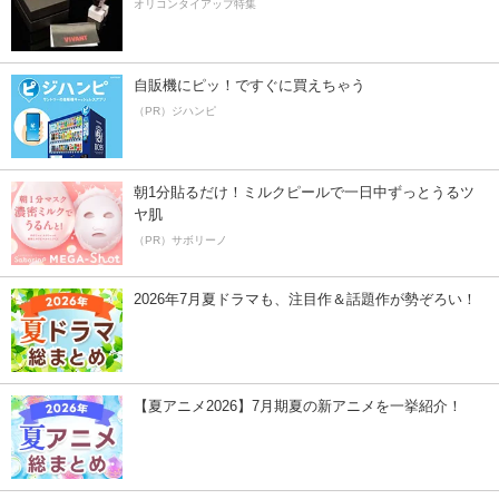
オリコンタイアップ特集
自販機にピッ！ですぐに買えちゃう
（PR）ジハンピ
朝1分貼るだけ！ミルクピールで一日中ずっとうるツ
ヤ肌
（PR）サボリーノ
2026年7月夏ドラマも、注目作＆話題作が勢ぞろい！
【夏アニメ2026】7月期夏の新アニメを一挙紹介！