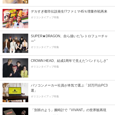
デカすぎ都市伝説発生!?ファミマ45％増量作戦再来
オリコンタイアップ特集
SUPER★DRAGON、自ら描いた”レトロフューチャ
ー”
オリコンタイアップ特集
CROWN HEAD、結成1周年で見えた”バンドらしさ”
オリコンタイアップ特集
パソコンメーカー社員が本気で選ぶ「10万円台PC3
選」
オリコンタイアップ特集
「別班のよう」腕時計で『VIVANT』の世界観再現