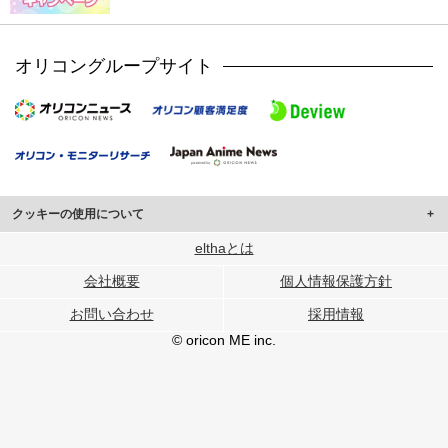
オリコングループサイト
クッキーの使用について
このサイトでは Cookie を使用して、ユーザーに合わせたコンテンツや広告の
elthaとは
表示、ソーシャル メディア機能の提供、広告の表示回数やクリック数の測定を
会社概要
個人情報保護方針
行っています。
また、ユーザーによるサイトの利用状況についても情報を収集し、ソーシャル
お問い合わせ
採用情報
メディアや広告配信、データ解析の各パートナーに提供しています。
各パートナーは、この情報とユーザーが各パートナーに提供した他の情報や、
© oricon ME inc.
ユーザーが各パートナーのサービスを使用したときに収集した他の情報を組み
合わせて使用することがあります。