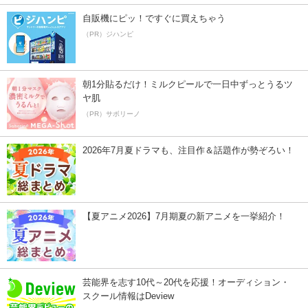
自販機にピッ！ですぐに買えちゃう
（PR）ジハンピ
朝1分貼るだけ！ミルクピールで一日中ずっとうるツ
ヤ肌
（PR）サボリーノ
2026年7月夏ドラマも、注目作＆話題作が勢ぞろい！
【夏アニメ2026】7月期夏の新アニメを一挙紹介！
芸能界を志す10代～20代を応援！オーディション・
スクール情報はDeview