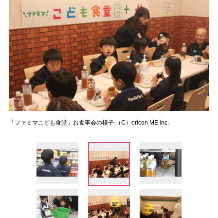
「ファミマこども食堂」お食事会の様子 （C）oricon ME inc.