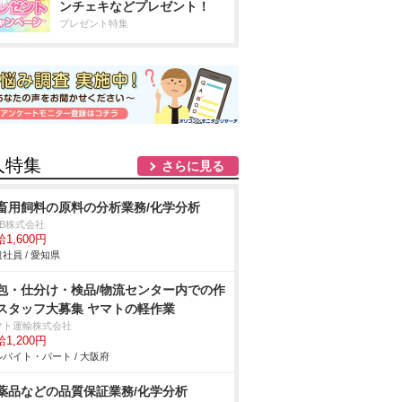
ンチェキなどプレゼント！
プレゼント特集
人特集
さらに見る
畜用飼料の原料の分析業務/化学分析
DB株式会社
1,600円
社員 / 愛知県
包・仕分け・検品/物流センター内での作
スタッフ大募集 ヤマトの軽作業
マト運輸株式会社
1,200円
バイト・パート / 大阪府
薬品などの品質保証業務/化学分析