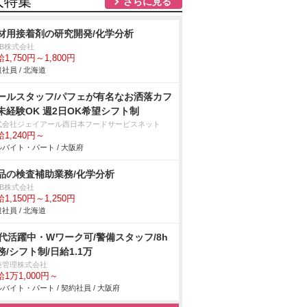
人特集
さらに見る
材用接着剤の研究開発/化学分析
DB株式会社
1,750円～1,800円
社員 / 北海道
ールスタッフ/パフェが有名なお洒落カフ
未経験OK 週2日OK希望シフト制
式会社ジェイアール西日本フードサービスネット
1,240円～
バイト・パート / 大阪府
品の検査補助業務/化学分析
DB株式会社
1,150円～1,250円
社員 / 北海道
0代活躍中・Wワーク可/警備スタッフ/8h
務/シフト制/日給1.1万
菱管理株式会社
1万1,000円～
バイト・パート / 契約社員 / 大阪府