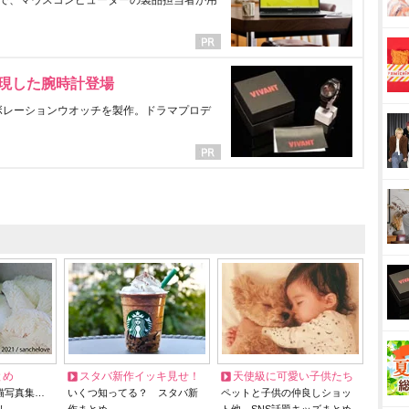
で、マウスコンピューターの製品担当者が用
表現した腕時計登場
ラボレーションウオッチを製作。ドラマプロデ
とめ
スタバ新作イッキ見せ！
天使級に可愛い子供たち
猫写真集…
いくつ知ってる？ スタバ新
ペットと子供の仲良しショッ