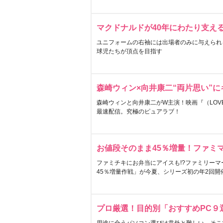
マクドナルドが40年にわたり支え
ユニフォームの右袖には出場者のみに与えられ
球児たちが頂点を目指す
森崎ウィン×向井康二“両片思い”
森崎ウィンと向井康二がW主演！映画『（LOVE S
最速配信。究極のピュアラブ！
お値段そのまま45％増量！ファミ
ファミチキにお弁当にアイスも!?ファミリーマ
45％増量作戦」が今夏、シリーズ初の年2回開
プロ厳選！目的別「おすすめPC９