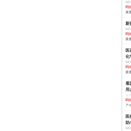
W
時給
派遣
新
W
時給
派遣
医
化
W
時給
派遣
看
用
ツ
時給
アル
医
助
W