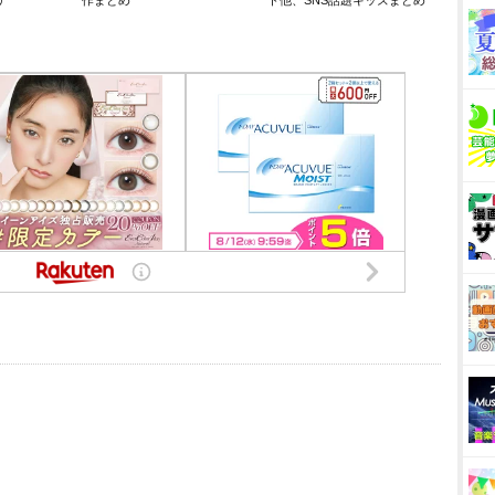
リ
作まとめ
ト他、SNS話題キッズまとめ