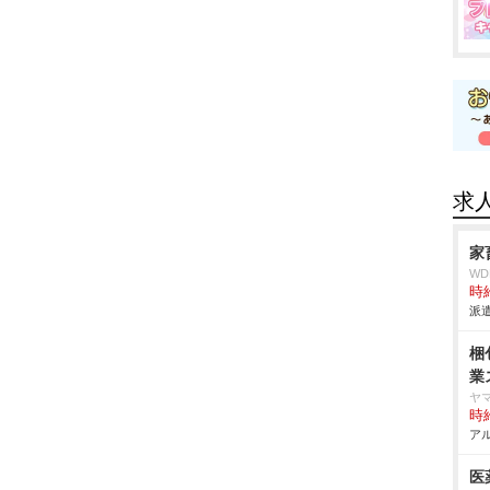
求
家
W
時給
派遣
梱
業
ヤ
時給
アル
医