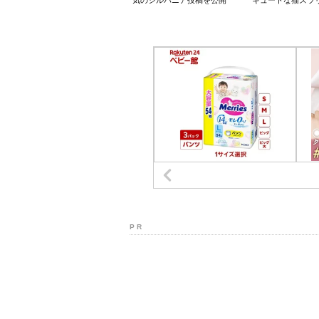
気のシルバニア投稿を公開
キュートな猫ズラ
P R