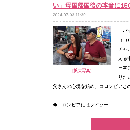
い」母国帰国後の本音に1
2024-07-03 11:30
バイ
（コ
チャン
える
日本
[拡大写真]
りた
父さんの心境を始め、コロンビアと
◆コロンビアにはダイソー...