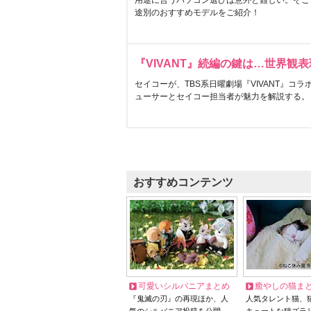
用途に合うパソコン選びは意外と難しい。そこ
途別のおすすめモデルをご紹介！
『VIVANT』続編の鍵は…世界観
セイコーが、TBS系日曜劇場『VIVANT』コ
ューサーとセイコー担当者が魅力を解説する。
おすすめコンテンツ
可愛いシルバニアまとめ
癒やしの猫ま
『鬼滅の刃』の再現ほか、人
人気タレント猫、