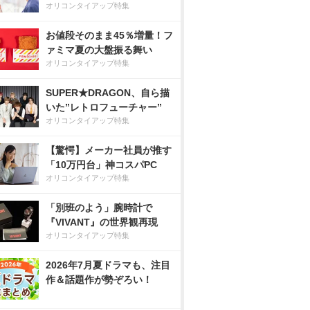
オリコンタイアップ特集
お値段そのまま45％増量！フ
ァミマ夏の大盤振る舞い
オリコンタイアップ特集
SUPER★DRAGON、自ら描
いた”レトロフューチャー”
オリコンタイアップ特集
【驚愕】メーカー社員が推す
「10万円台」神コスパPC
オリコンタイアップ特集
「別班のよう」腕時計で
『VIVANT』の世界観再現
オリコンタイアップ特集
2026年7月夏ドラマも、注目
作＆話題作が勢ぞろい！