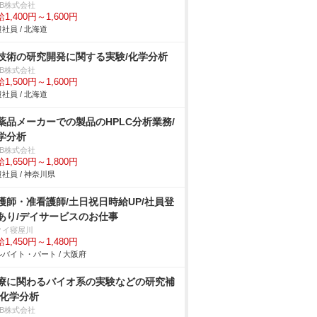
DB株式会社
1,400円～1,600円
社員 / 北海道
技術の研究開発に関する実験/化学分析
DB株式会社
1,500円～1,600円
社員 / 北海道
薬品メーカーでの製品のHPLC分析業務/
学分析
DB株式会社
1,650円～1,800円
社員 / 神奈川県
護師・准看護師/土日祝日時給UP/社員登
あり/デイサービスのお仕事
クイ寝屋川
1,450円～1,480円
バイト・パート / 大阪府
療に関わるバイオ系の実験などの研究補
/化学分析
DB株式会社