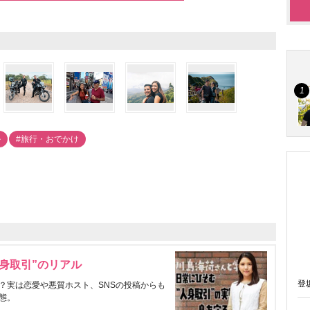
ル
#旅行・おでかけ
身取引”のリアル
登
？実は恋愛や悪質ホスト、SNSの投稿からも
態。