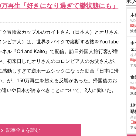
求
50万再生「好きになり過ぎて鬱状態にも」
木
W
時給
派遣
ク冒険家カップルのカイトさん（日本人）とオリさん
ロンビア人）は、世界をバイクで縦断する旅をYouTube
ホ
ェ
ネル『Ori and Kaito』で配信。訪日外国人旅行客が増
株
時給
中、初来日したオリさんのコロンビア人のお父さんが、
アル
に感動しすぎて逆ホームシックになった動画「日本に帰
食
い」が、150万再生を超える反響があった。帰国後のお
W
時給
の違いや日本が誇るべきことについて、2人に聞いた。
派遣
1
勤
髙
日給
アル
記事全文を読む