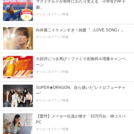
マクドナルドが40年にわたり支える「小学生の甲子
園」
オリコンタイアップ特集
向井康二イケメンすぎ！純愛『（LOVE SONG）』
オリコンタイアップ特集
大好評につき再び！ファミマ名物45％増量キャンペ
ーン
オリコンタイアップ特集
SUPER★DRAGON、自ら描いた”レトロフューチャ
ー”
オリコンタイアップ特集
【驚愕】メーカー社員が推す「10万円台」神コスパ
PC
オリコンタイアップ特集