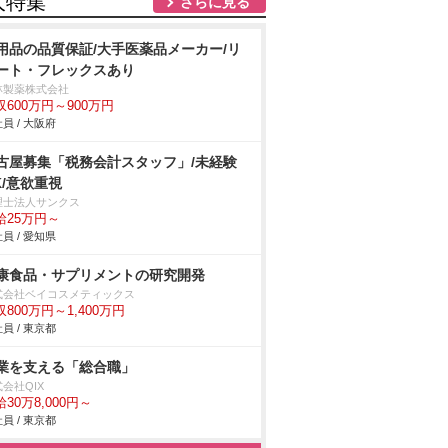
人特集
さらに見る
用品の品質保証/大手医薬品メーカー/リ
ート・フレックスあり
林製薬株式会社
収600万円～900万円
員 / 大阪府
古屋募集「税務会計スタッフ」/未経験
K/意欲重視
理士法人サンクス
給25万円～
員 / 愛知県
康食品・サプリメントの研究開発
式会社ベイコスメティックス
収800万円～1,400万円
員 / 東京都
業を支える「総合職」
会社QIX
30万8,000円～
員 / 東京都