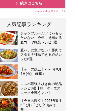
続きはこちら
sponsored by 求人ボックス
人気記事ランキング
チャンプルーだけじゃもっ
たいない！今年こそ極める
夏ゴーヤ絶品レシピ3選
夏バテに負けない！豚肉で
スタミナ補給できる絶品レ
シピ8選
【今日の献立】2026年8月
4日(火)「酢鶏」
コスパ最強！ひき肉の絶品
レシピ8選【和・洋・エス
ニック全部うまい】
【今日の献立】2026年8月
3日(月)「ピリ辛肉みそ
丼」