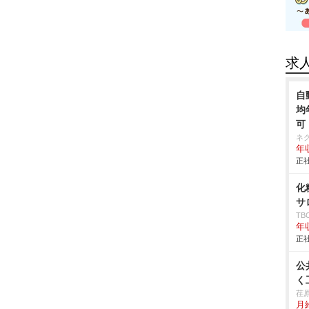
求
自
均
可
ネ
年収
正社
化
サ
T
年
正社
公
く
荏
月給