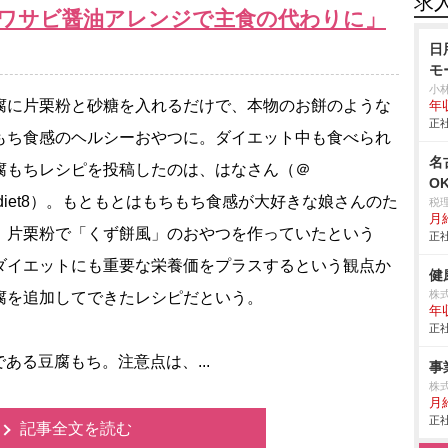
求
やワサビ醤油アレンジで主食の代わりに」
日
モ
小
に片栗粉と砂糖を入れるだけで、本物のお餅のような
年
正社
もち食感のヘルシーおやつに。ダイエット中も食べられ
名
腐もちレシピを投稿したのは、はなさん（＠
O
nadiet8）。もともとはもちもち食感が大好きな娘さんのた
税
月
、片栗粉で「くず餅風」のおやつを作っていたという
正社
ダイエットにも重要な栄養価をプラスするという観点か
健
株
腐を追加してできたレシピだという。
年
正社
る豆腐もち。注意点は、...
事
株式
月給
正社
記事全文を読む