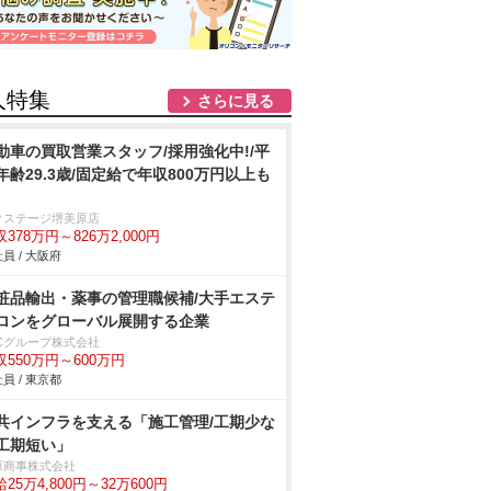
人特集
さらに見る
動車の買取営業スタッフ/採用強化中!/平
年齢29.3歳/固定給で年収800万円以上も
クステージ堺美原店
378万円～826万2,000円
員 / 大阪府
粧品輸出・薬事の管理職候補/大手エステ
ロンをグローバル展開する企業
BCグループ株式会社
収550万円～600万円
員 / 東京都
共インフラを支える「施工管理/工期少な
工期短い」
原商事株式会社
25万4,800円～32万600円