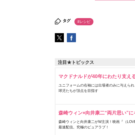
タグ
#レシピ
注目★トピックス
マクドナルドが40年にわたり支え
ユニフォームの右袖には出場者のみに与えられ
球児たちが頂点を目指す
森崎ウィン×向井康二“両片思い”
森崎ウィンと向井康二がW主演！映画『（LOVE S
最速配信。究極のピュアラブ！