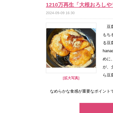
1210万再生「大根おろし
2024-09-09 16:30
豆腐
もち
る豆
ha
めに
が、
ら豆
[拡大写真]
なめらかな食感が重要なポイントであ