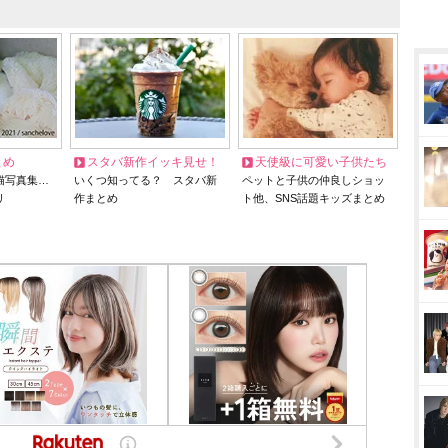
とめ
スタバ新作イッキ見せ！
天使級に可愛い子供たち
猫写真集…
いくつ知ってる？ スタバ新
ペットと子供の仲良しショッ
リ
作まとめ
ト他、SNS話題キッズまとめ