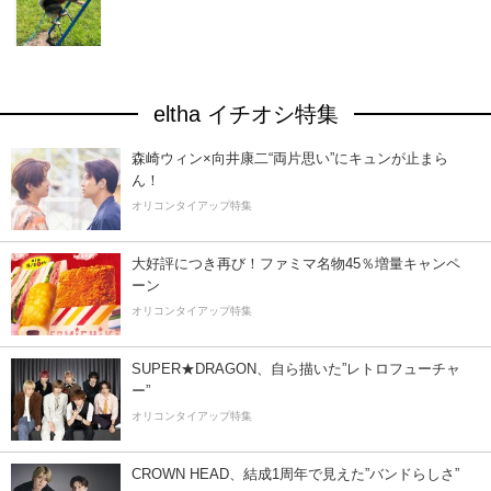
eltha イチオシ特集
森崎ウィン×向井康二“両片思い”にキュンが止まら
ん！
オリコンタイアップ特集
大好評につき再び！ファミマ名物45％増量キャンペ
ーン
オリコンタイアップ特集
SUPER★DRAGON、自ら描いた”レトロフューチャ
ー”
オリコンタイアップ特集
CROWN HEAD、結成1周年で見えた”バンドらしさ”