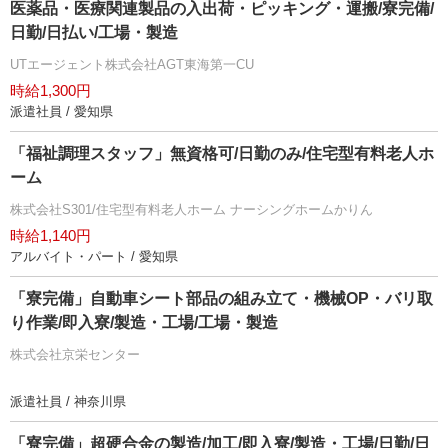
医薬品・医療関連製品の入出荷・ピッキング・運搬/寮完備/
日勤/日払い/工場・製造
UTエージェント株式会社AGT東海第一CU
時給1,300円
派遣社員 / 愛知県
「福祉調理スタッフ」無資格可/日勤のみ/住宅型有料老人ホ
ーム
株式会社S301/住宅型有料老人ホーム ナーシングホームかりん
時給1,140円
アルバイト・パート / 愛知県
「寮完備」自動車シート部品の組み立て・機械OP・バリ取
り作業/即入寮/製造・工場/工場・製造
株式会社京栄センター
派遣社員 / 神奈川県
「寮完備」超硬合金の製造/加工/即入寮/製造・工場/日勤/日