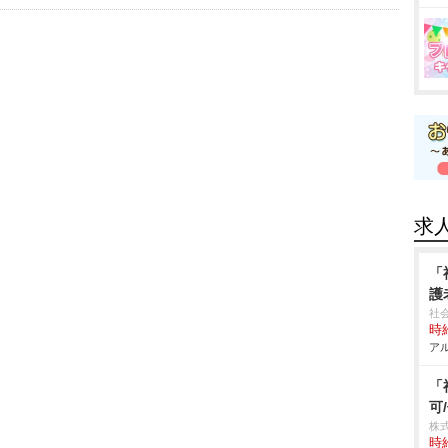
求
「
護
社
時給
アル
「
可
株
時給