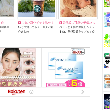
とめ
スタバ新作イッキ見せ！
天使級に可愛い子供たち
猫写真集…
いくつ知ってる？ スタバ新
ペットと子供の仲良しショッ
リ
作まとめ
ト他、SNS話題キッズまとめ