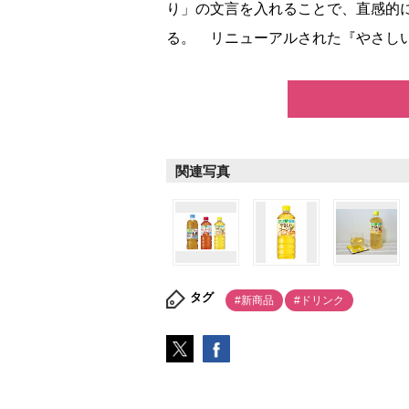
り」の文言を入れることで、直感的
る。 リニューアルされた『やさしい麦
関連写真
タグ
#新商品
#ドリンク