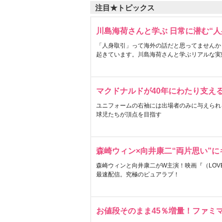
注目★トピックス
川島海荷さんと学ぶ 日常に潜む“人
「人身取引」って海外の話だと思ってませんか
起きています。川島海荷さんと学ぶリアルな実
マクドナルドが40年にわたり支え
ユニフォームの右袖には出場者のみに与えられ
球児たちが頂点を目指す
森崎ウィン×向井康二“両片思い”
森崎ウィンと向井康二がW主演！映画『（LOVE S
最速配信。究極のピュアラブ！
お値段そのまま45％増量！ファミ