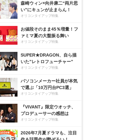
森崎ウィン×向井康二“両片思
い”にキュンが止まらん！
オリコンタイアップ特集
お値段そのまま45％増量！フ
ァミマ夏の大盤振る舞い
オリコンタイアップ特集
SUPER★DRAGON、自ら描
いた”レトロフューチャー”
オリコンタイアップ特集
パソコンメーカー社員が本気
で選ぶ「10万円台PC3選」
オリコンタイアップ特集
『VIVANT』限定ウオッチ、
プロデューサーの感想は
オリコンタイアップ特集
2026年7月夏ドラマも、注目
作＆話題作が勢ぞろい！