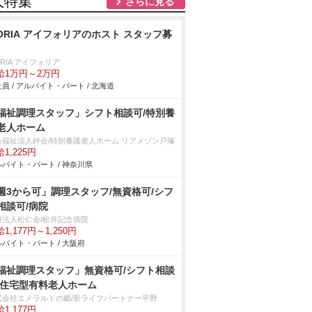
人特集
さらに見る
FORIA アイフォリアのホスト スタッフ募
ORIA アイフォリア
給1万円～2万円
員 / アルバイト・パート / 北海道
福祉調理スタッフ」シフト相談可/特別養
老人ホーム
会福祉法人絆会/特別養護老人ホーム リアメゾン戸塚
1,225円
バイト・パート / 神奈川県
週3から可」調理スタッフ/無資格可/シフ
相談可/病院
療法人松仁会/松井記念病院
1,177円～1,250円
バイト・パート / 大阪府
福祉調理スタッフ」無資格可/シフト相談
/住宅型有料老人ホーム
式会社エメラルドの郷/新ライフパートナー平野
1,177円