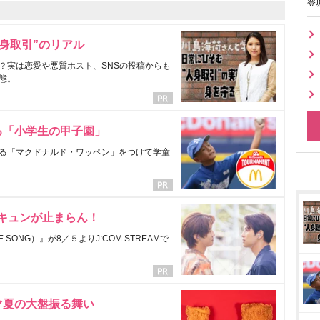
登
身取引”のリアル
？実は恋愛や悪質ホスト、SNSの投稿からも
態。
る「小学生の甲子園」
る「マクドナルド・ワッペン」をつけて学童
にキュンが止まらん！
ONG）』が8／５よりJ:COM STREAMで
マ夏の大盤振る舞い