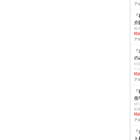
アル
「
介
株
時給
アル
「
の
社
ー
時給
アル
「
住
M
町椿
時給
アル
「
ト