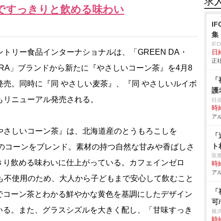
求
ですっきりと飲める味わい
I
集
IF
トリー食品インターナショナルは、「GREEN DA・
日
正社
・RA」ブランドから新たに『やさしいコーン茶』を4月8
「
発売。同時に『同 やさしい麦茶』、『同 やさしいルイボ
護
もリニューアル発売される。
社
時給
アル
さしいコーン茶』は、北海道産のとうもろこしを
「
ト
種のコーンをブレンド。素材の持つ自然な甘みや香ばしさ
医
きり飲める味わいに仕上がっている。カフェインゼロ
時給
アル
目も不使用のため、大人から子どもまで安心して飲むこと
「
でコーン茶とわかる鮮やかな黄色を基調にしたデザイン
可
いる。また、グラスシズルを大きく配し、「甘味すっき
株
時給