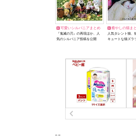
可愛いシルバニアまとめ
癒やしの猫ま
『鬼滅の刃』の再現ほか、人
人気タレント猫、
気のシルバニア投稿を公開
キュートな猫ズラ
P R