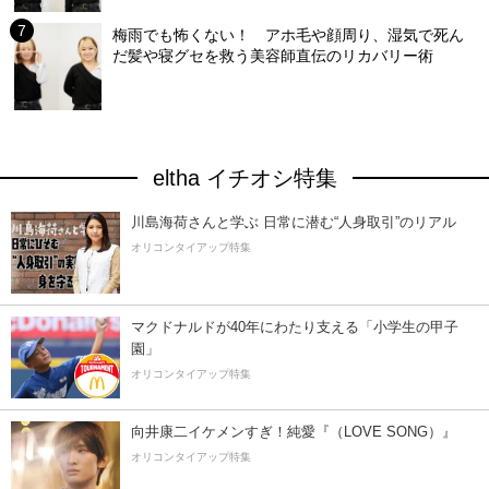
梅雨でも怖くない！ アホ毛や顔周り、湿気で死ん
だ髪や寝グセを救う美容師直伝のリカバリー術
eltha イチオシ特集
川島海荷さんと学ぶ 日常に潜む“人身取引”のリアル
オリコンタイアップ特集
マクドナルドが40年にわたり支える「小学生の甲子
園」
オリコンタイアップ特集
向井康二イケメンすぎ！純愛『（LOVE SONG）』
オリコンタイアップ特集