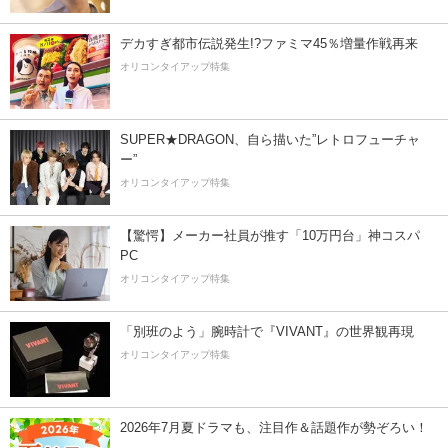
デカすぎ都市伝説発生!?ファミマ45％増量作戦再来
オリコンタイアップ特集
SUPER★DRAGON、自ら描いた”レトロフューチャ
ー”
オリコンタイアップ特集
【驚愕】メーカー社員が推す「10万円台」神コスパ
PC
オリコンタイアップ特集
「別班のよう」腕時計で『VIVANT』の世界観再現
オリコンタイアップ特集
2026年7月夏ドラマも、注目作＆話題作が勢ぞろい！