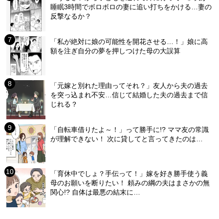
睡眠3時間でボロボロの妻に追い打ちをかける…妻の
反撃なるか？
「私が絶対に娘の可能性を開花させる…！」娘に高
額を注ぎ自分の夢を押しつけた母の大誤算
「元嫁と別れた理由ってそれ？」友人から夫の過去
を突っ込まれ不安…信じて結婚した夫の過去まで信
じれる？
「自転車借りたよ～！」って勝手に!? ママ友の常識
が理解できない！ 次に貸してと言ってきたのは…
「育休中でしょ？手伝って！」嫁を好き勝手使う義
母のお願いを断りたい！ 頼みの綱の夫はまさかの無
関心!? 自体は最悪の結末に…