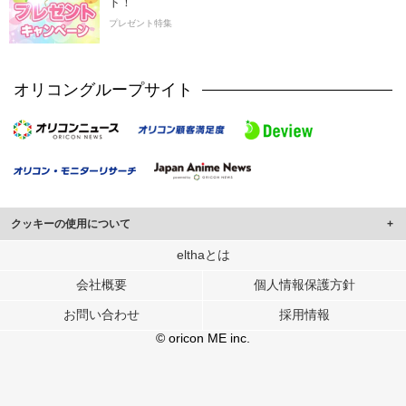
ト！
プレゼント特集
オリコングループサイト
クッキーの使用について
このサイトでは Cookie を使用して、ユーザーに合わせたコンテンツや広告の
elthaとは
表示、ソーシャル メディア機能の提供、広告の表示回数やクリック数の測定を
会社概要
個人情報保護方針
行っています。
また、ユーザーによるサイトの利用状況についても情報を収集し、ソーシャル
お問い合わせ
採用情報
メディアや広告配信、データ解析の各パートナーに提供しています。
各パートナーは、この情報とユーザーが各パートナーに提供した他の情報や、
© oricon ME inc.
ユーザーが各パートナーのサービスを使用したときに収集した他の情報を組み
合わせて使用することがあります。