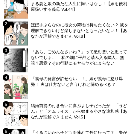
まる妻と娘の新たな人生に悔いはなし！【嫁を便利
屋扱いする義母 Vol.44】
ほぼ手ぶらなのに彼女の荷物は持ちたくない？ 彼を
理解できないけど楽しまないともったいない！【あ
なたが理解できません Vol.8】
「あら、ごめんなさいね？」って絶対悪いと思って
ないでしょ…！ 私の畑に平然と踏み入る隣人…無
視？悪意？その行動にモヤモヤが止まらない
「義母の発言が許せない…！」嫁が義母に怒り爆
発！ 夫は仕方ないと言うけれど諦めるべき？
結婚前提の付き合いに喜ぶよし子だったが…「うど
ん」と「オムライス」から始まる小さな違和感【あ
なたが理解できません Vol.5】
「うるさいから子どもを連れて外に行って？」夫が