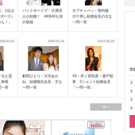
ズ、1位は
バッドボーイズ・大溝清
ネプチューン・堀内健
ロポーズ』
人が結婚！ AKB48も涙
ボケ倒し結婚会見の主な
せん！」
の祝福
一問一答
009.04.03
2009.02.18
2007.09.29
登
すると思
劇団ひとり・大沢あか
V6・井ノ原快彦・瀬戸朝
ロ・絢香
ね 結婚報告会見 主な
香 2ショット結婚会見
問一答
一問一答
「一問一答」
次へ