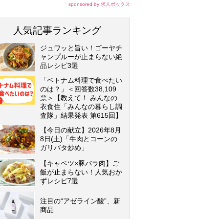
sponsored by 求人ボックス
人気記事ランキング
ジュワッと旨い！ゴーヤチ
ャンプルーが止まらない絶
品レシピ3選
「ベトナム料理で食べたい
のは？」＜回答数38,109
票＞【教えて！ みんなの
衣食住「みんなの暮らし調
査隊」結果発表 第615回】
【今日の献立】2026年8月
8日(土)「牛肉とコーンの
ガリバタ炒め」
【キャベツ×豚バラ肉】ご
飯が止まらない！人気おか
ずレシピ7選
注目の“アゼライン酸”、新
商品