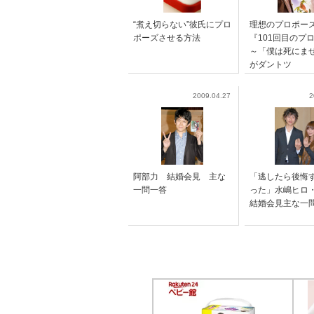
“煮え切らない”彼氏にプロ
理想のプロポー
ポーズさせる方法
『101回目のプ
～「僕は死にま
がダントツ
2009.04.27
2
阿部力 結婚会見 主な
「逃したら後悔
一問一答
った」水嶋ヒ
結婚会見主な一