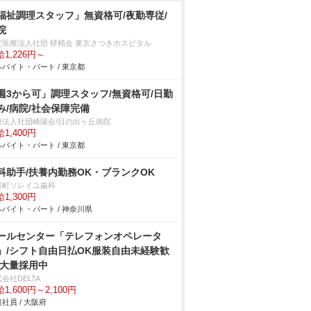
福祉調理スタッフ」無資格可/夜勤専従/
院
定医療法人社団 研精会 東京さつきホスピタル
1,226円～
バイト・パート / 東京都
週3から可」調理スタッフ/無資格可/日勤
み/病院/社会保障完備
療法人社団崎陽会/日の出ヶ丘病院
1,400円
バイト・パート / 東京都
科助手/扶養内勤務OK・ブランクOK
川町ソレイユ歯科
1,300円
バイト・パート / 神奈川県
ールセンター「テレフォンオペレータ
」/シフト自由日払OK服装自由未経験歓
 大量採用中
会社DELTA
1,600円～2,100円
社員 / 大阪府