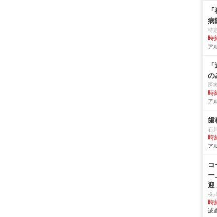
「
病
特
時給
アル
「
の
医
時給
アル
歯
石
時給
アル
コ
ー
迎
株式
時給
派遣