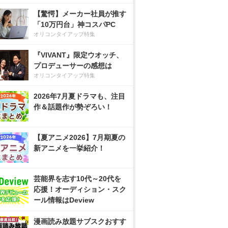
【驚愕】メーカー社員が推す
「10万円台」神コスパPC
オリコンタイアップ特集
『VIVANT』限定ウオッチ、
プロデューサーの感想は
オリコンタイアップ特集
2026年7月夏ドラマも、注目
作＆話題作が勢ぞろい！
【夏アニメ2026】7月期夏の
新アニメを一挙紹介！
芸能界を志す10代～20代を
応援！オーディション・スク
ール情報はDeview
漫画読み放題サブスクおすす