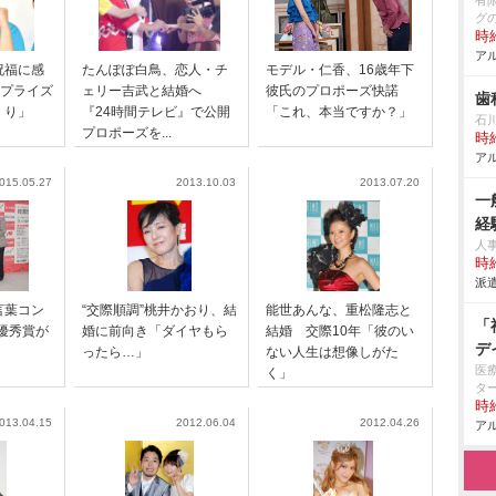
有
グ
時給
アル
祝福に感
たんぽぽ白鳥、恋人・チ
モデル・仁香、16歳年下
サプライズ
ェリー吉武と結婚へ
彼氏のプロポーズ快諾
歯
くり」
『24時間テレビ』で公開
「これ、本当ですか？」
石
プロポーズを...
時給
アル
015.05.27
2013.10.03
2013.07.20
一
経
人
時給
派遣
言葉コン
“交際順調”桃井かおり、結
能世あんな、重松隆志と
「
最優秀賞が
婚に前向き「ダイヤもら
結婚 交際10年「彼のい
デ
ったら…」
ない人生は想像しがた
医
く」
タ
時給
013.04.15
2012.06.04
2012.04.26
アル