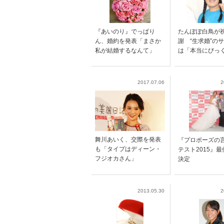
『あいのり』でっぱり
たんぽぽ白鳥が
ん、婚約を発表「まさか
謝 “生求婚”の
私が結婚するなんて」
は「本当にびっ
2017.07.06
2
舞川あいく、交際を発表
『プロポーズの
も「タイプはディーン・
テスト2015』
フジオカさん」
決定
2013.05.30
2