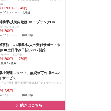
限会社シャイニング/小規模多機能ホーム シャイニン
の森
1,090円～1,340円
バイト・パート / 北海道
科助手/扶養内勤務OK・ブランクOK
川町ソレイユ歯科
1,300円
バイト・パート / 神奈川県
般事務・OA事務/法人の受付サポート未
験OK土日休み日払い8/17開始
事サポート株式会社
1,500円～1,750円
社員 / 大阪府
福祉調理スタッフ」無資格可/午前のみ/
イサービス
療法人社団村田会/村田会藤沢本町 デイサービスセン
ー
1,225円
バイト・パート / 神奈川県
続きはこちら