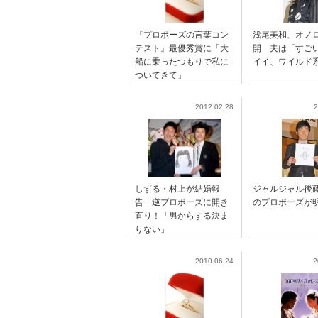
『プロポーズの言葉コン
浅尾美和、オノ
テスト』最優秀賞に「大
開 夫は「すご
船に乗ったつもりで私に
イイ、ワイルド
ついてきて」
2012.02.28
2
しずる・村上が結婚報
ジャルジャル後
告 逆プロポーズに開き
のプロポーズが
直り！「男からする決ま
りない」
2010.06.24
2