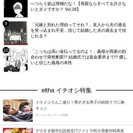
へつらう姿は滑稽だな！【母親ならすべてを許さな
いとダメですか？ Vol.28】
「元嫁と別れた理由ってそれ？」友人から夫の過去
を突っ込まれ不安…信じて結婚した夫の過去まで信
じれる？
「こっちは高い金払ってるのよ！」義母が両家の顔
合わせで突然豹変!? 結婚式では返金要求まで!? 優し
いと信じた義母の本性
eltha イチオシ特集
イケメンてんこ盛り！尊すぎる男子の純情ラブに胸
キュン
オリコンタイアップ特集
デカすぎ都市伝説発生!?ファミマ45％増量作戦再来