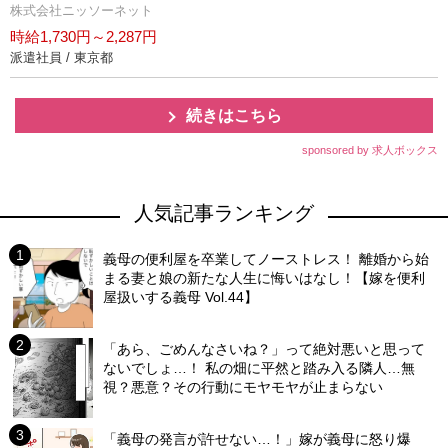
株式会社ニッソーネット
時給1,730円～2,287円
派遣社員 / 東京都
続きはこちら
sponsored by 求人ボックス
人気記事ランキング
義母の便利屋を卒業してノーストレス！ 離婚から始
まる妻と娘の新たな人生に悔いはなし！【嫁を便利
屋扱いする義母 Vol.44】
「あら、ごめんなさいね？」って絶対悪いと思って
ないでしょ…！ 私の畑に平然と踏み入る隣人…無
視？悪意？その行動にモヤモヤが止まらない
「義母の発言が許せない…！」嫁が義母に怒り爆