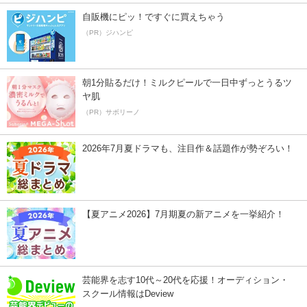
自販機にピッ！ですぐに買えちゃう
（PR）ジハンピ
朝1分貼るだけ！ミルクピールで一日中ずっとうるツ
ヤ肌
（PR）サボリーノ
2026年7月夏ドラマも、注目作＆話題作が勢ぞろい！
【夏アニメ2026】7月期夏の新アニメを一挙紹介！
芸能界を志す10代～20代を応援！オーディション・
スクール情報はDeview