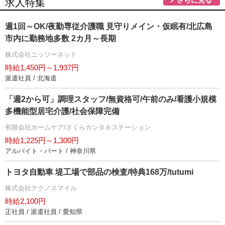
求人特集
週1回～OK/夜勤専従介護職 見守りメイン・仮眠有/北広島
市内に勤務地多数 2カ月～長期
株式会社ニッソーネット
時給1,450円～1,937円
派遣社員 / 北海道
「週2から可」調理スタッフ/無資格可/午前のみ/看護小規模
多機能型居宅介護/社会保障完備
有限会社ホームケア/さくらカンタキステーション
時給1,225円～1,300円
アルバイト・パート / 神奈川県
トヨタ自動車 堤工場で部品の検査/特典168万/tutumi
株式会社テクノスマイル
時給2,100円
正社員 / 派遣社員 / 愛知県