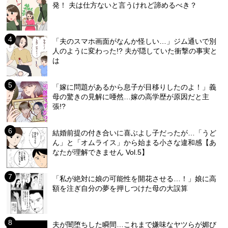
発！ 夫は仕方ないと言うけれど諦めるべき？
「夫のスマホ画面がなんか怪しい…」ジム通いで別
人のように変わった!? 夫が隠していた衝撃の事実と
は
「嫁に問題があるから息子が目移りしたのよ！」義
母の驚きの見解に唖然…嫁の高学歴が原因だと主
張!?
結婚前提の付き合いに喜ぶよし子だったが…「うど
ん」と「オムライス」から始まる小さな違和感【あ
なたが理解できません Vol.5】
「私が絶対に娘の可能性を開花させる…！」娘に高
額を注ぎ自分の夢を押しつけた母の大誤算
夫が闇堕ちした瞬間…これまで嫌味なヤツらが媚び