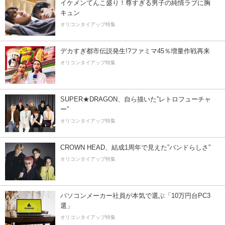
イケメンてんこ盛り！尊すぎる男子の純情ラブに胸
キュン
オリコンタイアップ特集
デカすぎ都市伝説発生!?ファミマ45％増量作戦再来
オリコンタイアップ特集
SUPER★DRAGON、自ら描いた”レトロフューチャ
ー”
オリコンタイアップ特集
CROWN HEAD、結成1周年で見えた”バンドらしさ”
オリコンタイアップ特集
パソコンメーカー社員が本気で選ぶ「10万円台PC3
選」
オリコンタイアップ特集