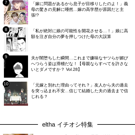
「嫁に問題があるから息子が目移りしたのよ！」義
母の驚きの見解に唖然…嫁の高学歴が原因だと主
張!?
「私が絶対に娘の可能性を開花させる…！」娘に高
額を注ぎ自分の夢を押しつけた母の大誤算
夫が闇堕ちした瞬間…これまで嫌味なヤツらが媚び
へつらう姿は滑稽だな！【母親ならすべてを許さな
いとダメですか？ Vol.28】
「元嫁と別れた理由ってそれ？」友人から夫の過去
を突っ込まれ不安…信じて結婚した夫の過去まで信
じれる？
eltha イチオシ特集