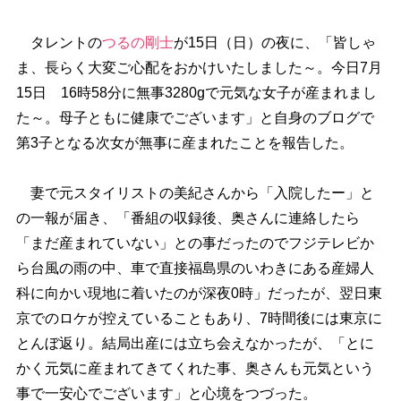
タレントの
つるの剛士
が15日（日）の夜に、「皆しゃ
ま、長らく大変ご心配をおかけいたしました～。今日7月
15日 16時58分に無事3280gで元気な女子が産まれまし
た～。母子ともに健康でございます」と自身のブログで
第3子となる次女が無事に産まれたことを報告した。
妻で元スタイリストの美紀さんから「入院したー」と
の一報が届き、「番組の収録後、奥さんに連絡したら
「まだ産まれていない」との事だったのでフジテレビか
ら台風の雨の中、車で直接福島県のいわきにある産婦人
科に向かい現地に着いたのが深夜0時」だったが、翌日東
京でのロケが控えていることもあり、7時間後には東京に
とんぼ返り。結局出産には立ち会えなかったが、「とに
かく元気に産まれてきてくれた事、奥さんも元気という
事で一安心でございます」と心境をつづった。