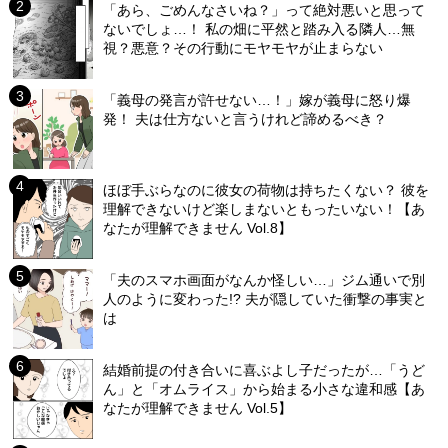
「あら、ごめんなさいね？」って絶対悪いと思って
ないでしょ…！ 私の畑に平然と踏み入る隣人…無
視？悪意？その行動にモヤモヤが止まらない
「義母の発言が許せない…！」嫁が義母に怒り爆
発！ 夫は仕方ないと言うけれど諦めるべき？
ほぼ手ぶらなのに彼女の荷物は持ちたくない？ 彼を
理解できないけど楽しまないともったいない！【あ
なたが理解できません Vol.8】
「夫のスマホ画面がなんか怪しい…」ジム通いで別
人のように変わった!? 夫が隠していた衝撃の事実と
は
結婚前提の付き合いに喜ぶよし子だったが…「うど
ん」と「オムライス」から始まる小さな違和感【あ
なたが理解できません Vol.5】