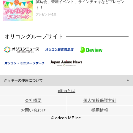
試写会、登壇イベント、サインチェキなどプレゼン
ト！
プレゼント特集
オリコングループサイト
クッキーの使用について
このサイトでは Cookie を使用して、ユーザーに合わせたコンテンツや広告の
elthaとは
表示、ソーシャル メディア機能の提供、広告の表示回数やクリック数の測定を
会社概要
個人情報保護方針
行っています。
また、ユーザーによるサイトの利用状況についても情報を収集し、ソーシャル
お問い合わせ
採用情報
メディアや広告配信、データ解析の各パートナーに提供しています。
各パートナーは、この情報とユーザーが各パートナーに提供した他の情報や、
© oricon ME inc.
ユーザーが各パートナーのサービスを使用したときに収集した他の情報を組み
合わせて使用することがあります。