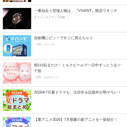
一番似合う登場人物は…『VIVANT』限定ウオッチ
オリコンタイアップ特集
自販機にピッ！ですぐに買えちゃう
（PR）ジハンピ
朝1分貼るだけ！ミルクピールで一日中ずっとうるツ
ヤ肌
（PR）サボリーノ
2026年7月夏ドラマも、注目作＆話題作が勢ぞろい！
【夏アニメ2026】7月期夏の新アニメを一挙紹介！