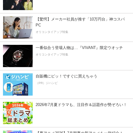
【驚愕】メーカー社員が推す「10万円台」神コスパ
PC
オリコンタイアップ特集
一番似合う登場人物は…『VIVANT』限定ウオッチ
オリコンタイアップ特集
自販機にピッ！ですぐに買えちゃう
（PR）ジハンピ
2026年7月夏ドラマも、注目作＆話題作が勢ぞろい！