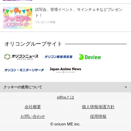
試写会、登壇イベント、サインチェキなどプレゼン
ト！
プレゼント特集
オリコングループサイト
クッキーの使用について
このサイトでは Cookie を使用して、ユーザーに合わせたコンテンツや広告の
elthaとは
表示、ソーシャル メディア機能の提供、広告の表示回数やクリック数の測定を
会社概要
個人情報保護方針
行っています。
また、ユーザーによるサイトの利用状況についても情報を収集し、ソーシャル
お問い合わせ
採用情報
メディアや広告配信、データ解析の各パートナーに提供しています。
各パートナーは、この情報とユーザーが各パートナーに提供した他の情報や、
© oricon ME inc.
ユーザーが各パートナーのサービスを使用したときに収集した他の情報を組み