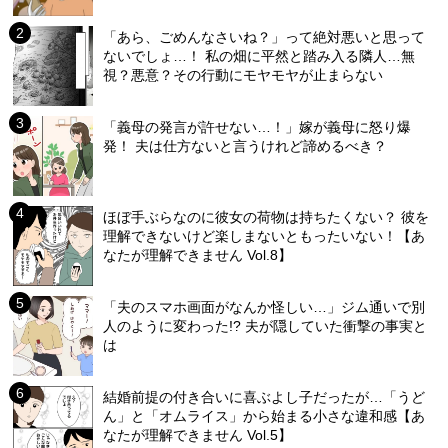
「あら、ごめんなさいね？」って絶対悪いと思って
ないでしょ…！ 私の畑に平然と踏み入る隣人…無
視？悪意？その行動にモヤモヤが止まらない
「義母の発言が許せない…！」嫁が義母に怒り爆
発！ 夫は仕方ないと言うけれど諦めるべき？
ほぼ手ぶらなのに彼女の荷物は持ちたくない？ 彼を
理解できないけど楽しまないともったいない！【あ
なたが理解できません Vol.8】
「夫のスマホ画面がなんか怪しい…」ジム通いで別
人のように変わった!? 夫が隠していた衝撃の事実と
は
結婚前提の付き合いに喜ぶよし子だったが…「うど
ん」と「オムライス」から始まる小さな違和感【あ
なたが理解できません Vol.5】