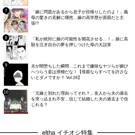
「嫁に問題があるから息子が目移りしたのよ！」義
母の驚きの見解に唖然…嫁の高学歴が原因だと主
張!?
「私が絶対に娘の可能性を開花させる…！」娘に高
額を注ぎ自分の夢を押しつけた母の大誤算
夫が闇堕ちした瞬間…これまで嫌味なヤツらが媚び
へつらう姿は滑稽だな！【母親ならすべてを許さな
いとダメですか？ Vol.28】
「元嫁と別れた理由ってそれ？」友人から夫の過去
を突っ込まれ不安…信じて結婚した夫の過去まで信
じれる？
eltha イチオシ特集