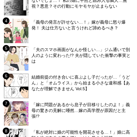
ないでしょ…！ 私の畑に平然と踏み入る隣人…無
視？悪意？その行動にモヤモヤが止まらない
「義母の発言が許せない…！」嫁が義母に怒り爆
発！ 夫は仕方ないと言うけれど諦めるべき？
「夫のスマホ画面がなんか怪しい…」ジム通いで別
人のように変わった!? 夫が隠していた衝撃の事実と
は
結婚前提の付き合いに喜ぶよし子だったが…「うど
ん」と「オムライス」から始まる小さな違和感【あ
なたが理解できません Vol.5】
「嫁に問題があるから息子が目移りしたのよ！」義
母の驚きの見解に唖然…嫁の高学歴が原因だと主
張!?
「私が絶対に娘の可能性を開花させる…！」娘に高