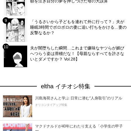
額を注ぎ自分の夢を押しつけた母の大誤算
「うるさいから子どもを連れて外に行って？」夫が
睡眠3時間でボロボロの妻に追い打ちをかける…妻の
反撃なるか？
夫が闇堕ちした瞬間…これまで嫌味なヤツらが媚び
へつらう姿は滑稽だな！【母親ならすべてを許さな
いとダメですか？ Vol.28】
eltha イチオシ特集
川島海荷さんと学ぶ 日常に潜む“人身取引”のリアル
オリコンタイアップ特集
マクドナルドが40年にわたり支える「小学生の甲子