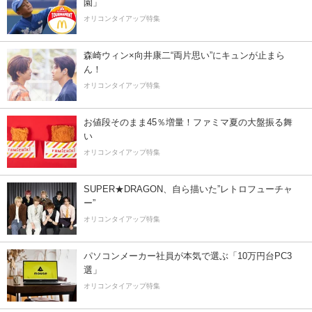
園」
オリコンタイアップ特集
森崎ウィン×向井康二“両片思い”にキュンが止まら
ん！
オリコンタイアップ特集
お値段そのまま45％増量！ファミマ夏の大盤振る舞
い
オリコンタイアップ特集
SUPER★DRAGON、自ら描いた”レトロフューチャ
ー”
オリコンタイアップ特集
パソコンメーカー社員が本気で選ぶ「10万円台PC3
選」
オリコンタイアップ特集