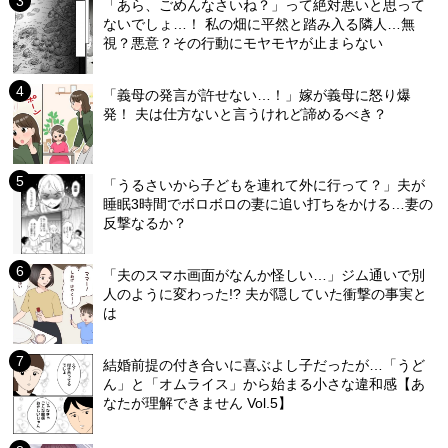
「あら、ごめんなさいね？」って絶対悪いと思って
ないでしょ…！ 私の畑に平然と踏み入る隣人…無
視？悪意？その行動にモヤモヤが止まらない
「義母の発言が許せない…！」嫁が義母に怒り爆
発！ 夫は仕方ないと言うけれど諦めるべき？
「うるさいから子どもを連れて外に行って？」夫が
睡眠3時間でボロボロの妻に追い打ちをかける…妻の
反撃なるか？
「夫のスマホ画面がなんか怪しい…」ジム通いで別
人のように変わった!? 夫が隠していた衝撃の事実と
は
結婚前提の付き合いに喜ぶよし子だったが…「うど
ん」と「オムライス」から始まる小さな違和感【あ
なたが理解できません Vol.5】