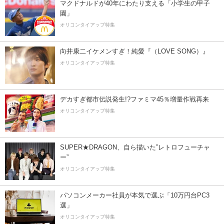
マクドナルドが40年にわたり支える「小学生の甲子
園」
オリコンタイアップ特集
向井康二イケメンすぎ！純愛『（LOVE SONG）』
オリコンタイアップ特集
デカすぎ都市伝説発生!?ファミマ45％増量作戦再来
オリコンタイアップ特集
SUPER★DRAGON、自ら描いた”レトロフューチャ
ー”
オリコンタイアップ特集
パソコンメーカー社員が本気で選ぶ「10万円台PC3
選」
オリコンタイアップ特集