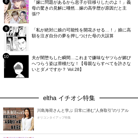
「嫁に問題があるから息子が目移りしたのよ！」義
母の驚きの見解に唖然…嫁の高学歴が原因だと主
張!?
「私が絶対に娘の可能性を開花させる…！」娘に高
額を注ぎ自分の夢を押しつけた母の大誤算
夫が闇堕ちした瞬間…これまで嫌味なヤツらが媚び
へつらう姿は滑稽だな！【母親ならすべてを許さな
いとダメですか？ Vol.28】
eltha イチオシ特集
川島海荷さんと学ぶ 日常に潜む“人身取引”のリアル
オリコンタイアップ特集