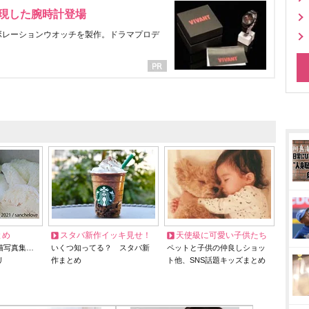
表現した腕時計登場
ラボレーションウオッチを製作。ドラマプロデ
とめ
スタバ新作イッキ見せ！
天使級に可愛い子供たち
猫写真集…
いくつ知ってる？ スタバ新
ペットと子供の仲良しショッ
リ
作まとめ
ト他、SNS話題キッズまとめ