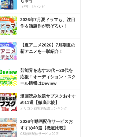
ちゃう
（PR）ジハンピ
2026年7月夏ドラマも、注目
作＆話題作が勢ぞろい！
【夏アニメ2026】7月期夏の
新アニメを一挙紹介！
芸能界を志す10代～20代を
応援！オーディション・スク
ール情報はDeview
漫画読み放題サブスクおすす
め11選【徹底比較】
オリコン顧客満足度ランキング
2026年動画配信サービスお
すすめ40選【徹底比較】
CS動画配信サービス20選