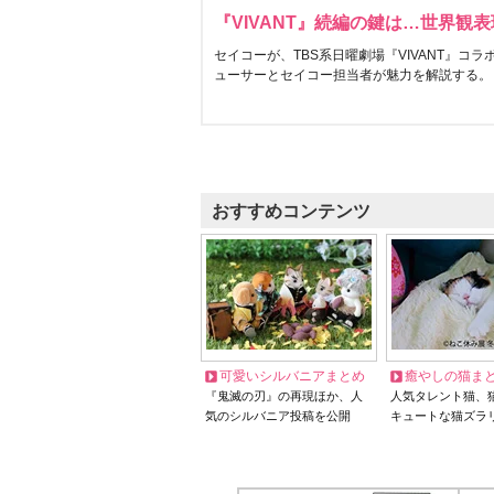
『VIVANT』続編の鍵は…世界観
セイコーが、TBS系日曜劇場『VIVANT』コ
ューサーとセイコー担当者が魅力を解説する。
おすすめコンテンツ
可愛いシルバニアまとめ
癒やしの猫ま
『鬼滅の刃』の再現ほか、人
人気タレント猫、
気のシルバニア投稿を公開
キュートな猫ズラ