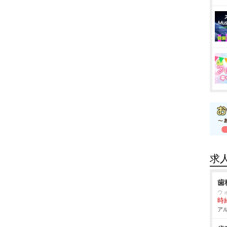
求
歯
ウ
時給
アル