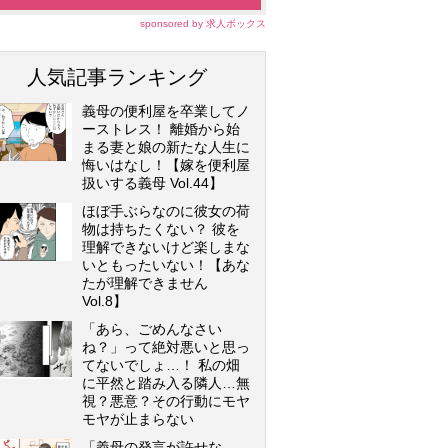
sponsored by 求人ボックス
人気記事ランキング
義母の便利屋を卒業してノ
ーストレス！ 離婚から始
まる妻と娘の新たな人生に
悔いはなし！【嫁を便利屋
扱いする義母 Vol.44】
ほぼ手ぶらなのに彼女の荷
物は持ちたくない？ 彼を
理解できないけど楽しまな
いともったいない！【あな
たが理解できません
Vol.8】
「あら、ごめんなさい
ね？」って絶対悪いと思っ
てないでしょ…！ 私の畑
に平然と踏み入る隣人…無
視？悪意？その行動にモヤ
モヤが止まらない
「義母の発言が許せな