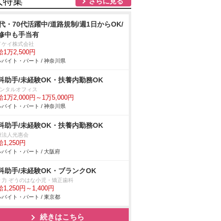
人特集
さらに見る
0代・70代活躍中/道路規制/週1日からOK/
修中も手当有
イケイ株式会社
1万2,500円
バイト・パート / 神奈川県
科助手/未経験OK・扶養内勤務OK
デンタルオフィス
1万2,000円～1万5,000円
バイト・パート / 神奈川県
科助手/未経験OK・扶養内勤務OK
療法人光惠会
1,250円
バイト・パート / 大阪府
科助手/未経験OK・ブランクOK
々力 ぞうのはな小児・矯正歯科
1,250円～1,400円
バイト・パート / 東京都
続きはこちら