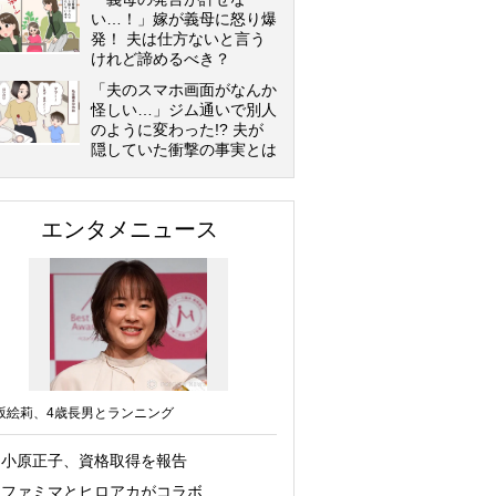
い…！」嫁が義母に怒り爆
発！ 夫は仕方ないと言う
けれど諦めるべき？
「夫のスマホ画面がなんか
怪しい…」ジム通いで別人
のように変わった!? 夫が
隠していた衝撃の事実とは
エンタメニュース
坂絵莉、4歳長男とランニング
小原正子、資格取得を報告
ファミマとヒロアカがコラボ