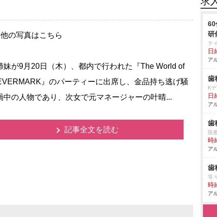
求
6
研
の他の写真はこちら
テ
日給
アル
が9月20日（木）、都内で行われた『The World of
歯
REVERMARK』のパーティーに出席し、金品持ち逃げ騒
K
日給
渦中の人物であり、次女で元マネージャーの叶晴...
アル
歯
記事全文を読む
医
時給
アル
歯
等
時給
アル