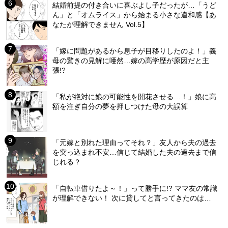
結婚前提の付き合いに喜ぶよし子だったが…「うど
ん」と「オムライス」から始まる小さな違和感【あ
なたが理解できません Vol.5】
「嫁に問題があるから息子が目移りしたのよ！」義
母の驚きの見解に唖然…嫁の高学歴が原因だと主
張!?
「私が絶対に娘の可能性を開花させる…！」娘に高
額を注ぎ自分の夢を押しつけた母の大誤算
「元嫁と別れた理由ってそれ？」友人から夫の過去
を突っ込まれ不安…信じて結婚した夫の過去まで信
じれる？
「自転車借りたよ～！」って勝手に!? ママ友の常識
が理解できない！ 次に貸してと言ってきたのは…