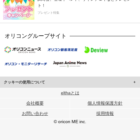
ト！
プレゼント特集
オリコングループサイト
クッキーの使用について
このサイトでは Cookie を使用して、ユーザーに合わせたコンテンツや広告の
elthaとは
表示、ソーシャル メディア機能の提供、広告の表示回数やクリック数の測定を
会社概要
個人情報保護方針
行っています。
また、ユーザーによるサイトの利用状況についても情報を収集し、ソーシャル
お問い合わせ
採用情報
メディアや広告配信、データ解析の各パートナーに提供しています。
各パートナーは、この情報とユーザーが各パートナーに提供した他の情報や、
© oricon ME inc.
ユーザーが各パートナーのサービスを使用したときに収集した他の情報を組み
合わせて使用することがあります。