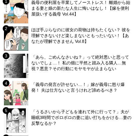
義母の便利屋を卒業してノーストレス！ 離婚から始
まる妻と娘の新たな人生に悔いはなし！【嫁を便利
屋扱いする義母 Vol.44】
ほぼ手ぶらなのに彼女の荷物は持ちたくない？ 彼を
理解できないけど楽しまないともったいない！【あ
なたが理解できません Vol.8】
「あら、ごめんなさいね？」って絶対悪いと思って
ないでしょ…！ 私の畑に平然と踏み入る隣人…無
視？悪意？その行動にモヤモヤが止まらない
「義母の発言が許せない…！」嫁が義母に怒り爆
発！ 夫は仕方ないと言うけれど諦めるべき？
「うるさいから子どもを連れて外に行って？」夫が
睡眠3時間でボロボロの妻に追い打ちをかける…妻の
反撃なるか？