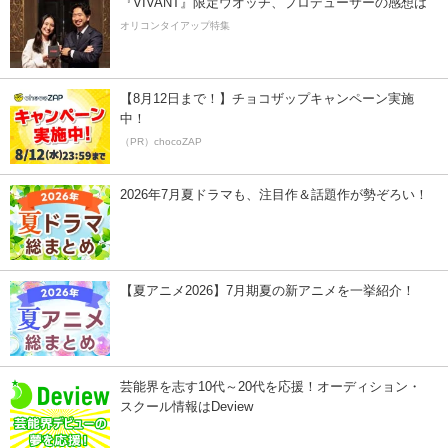
『VIVANT』限定ウオッチ、プロデューサーの感想は
オリコンタイアップ特集
【8月12日まで！】チョコザップキャンペーン実施
中！
（PR）chocoZAP
2026年7月夏ドラマも、注目作＆話題作が勢ぞろい！
【夏アニメ2026】7月期夏の新アニメを一挙紹介！
芸能界を志す10代～20代を応援！オーディション・
スクール情報はDeview