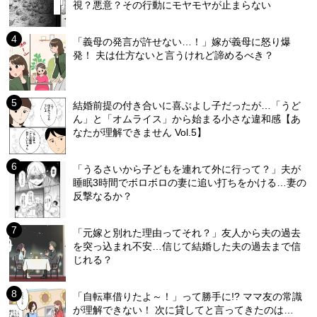
視？悪意？その行動にモヤモヤが止まらない
「義母の発言が許せない…！」嫁が義母に怒り爆
発！ 夫は仕方ないと言うけれど諦めるべき？
結婚前提の付き合いに喜ぶよし子だったが…「うど
ん」と「オムライス」から始まる小さな違和感【あ
なたが理解できません Vol.5】
「うるさいから子どもを連れて外に行って？」夫が
睡眠3時間でボロボロの妻に追い打ちをかける…妻の
反撃なるか？
「元嫁と別れた理由ってそれ？」友人から夫の過去
を突っ込まれ不安…信じて結婚した夫の過去まで信
じれる？
「自転車借りたよ～！」って勝手に!? ママ友の常識
が理解できない！ 次に貸してと言ってきたのは…