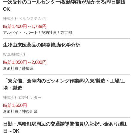
一次受付のコールセンター/夜勤/英語が活かせる/即日開始
OK
株式会社ベルシステム24
時給1,400円～1,738円
アルバイト・パート / 契約社員 / 東京都
生物由来医薬品の開発補助/化学分析
WDB株式会社
時給1,950円～2,000円
派遣社員 / 愛知県
「寮完備」倉庫内のピッキング作業/即入寮/製造・工場/工
場・製造
株式会社京栄センター
時給1,650円
派遣社員 / 神奈川県
日勤・馬喰町駅周辺の交通誘導警備員/入社祝い金あり/週1
日～OK