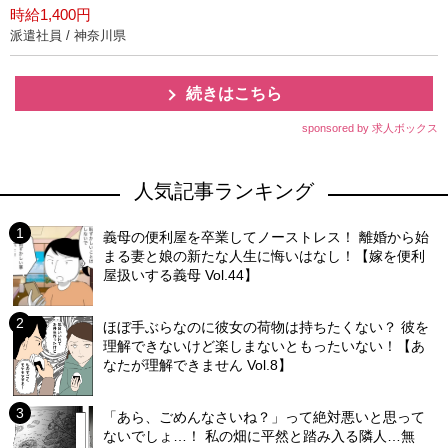
時給1,400円
派遣社員 / 神奈川県
続きはこちら
sponsored by 求人ボックス
人気記事ランキング
義母の便利屋を卒業してノーストレス！ 離婚から始
まる妻と娘の新たな人生に悔いはなし！【嫁を便利
屋扱いする義母 Vol.44】
ほぼ手ぶらなのに彼女の荷物は持ちたくない？ 彼を
理解できないけど楽しまないともったいない！【あ
なたが理解できません Vol.8】
「あら、ごめんなさいね？」って絶対悪いと思って
ないでしょ…！ 私の畑に平然と踏み入る隣人…無