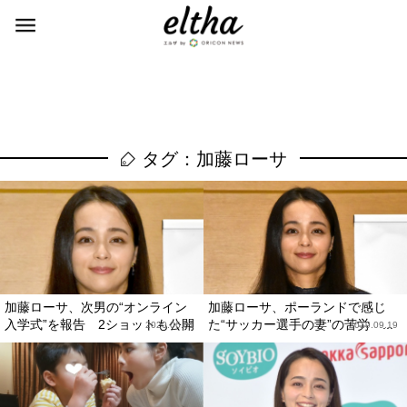
タグ：加藤ローサ
加藤ローサ、次男の“オンライン
加藤ローサ、ポーランドで感じ
入学式”を報告 2ショットも公開
た“サッカー選手の妻”の苦労 ...
2020.06.01
2019.09.19