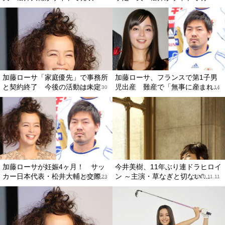
加藤ローサ「家庭優先」で事務所
加藤ローサ、フランスで第1子男
と契約終了 今後の活動は未定
児出産 難産で「無事に産まれ...
2013.06.30
2011.12.14
加藤ローサが妊娠4ヶ月！ サッ
今井美樹、11年ぶり連ドラヒロイ
カー日本代表・松井大輔と交際...
ン ～主演・草なぎと切ない“...
2011.06.23
2010.11.11