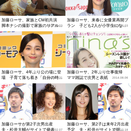
加藤ローサ、家族とCM初共演
加藤ローサ、来春に女優業再開プ
脚本ナシの撮影で家族のリアル...
ラン 子ども2人が小学生にな...
2019.04.03
2019.04.03
加藤ローサ、4年ぶり公の場に登
加藤ローサ、2年ぶり仕事復帰
場 子育て落ち着き「自分の時...
ママ雑誌で次男と表紙
2018.07.31
2014.08.06
加藤ローサが第2子次男出産
加藤ローサ、第2子は来年2月出産
夫・松井大輔がサイトで発表
予定 夫・松井がサイトで明...
2014.02.07
2013.10.18