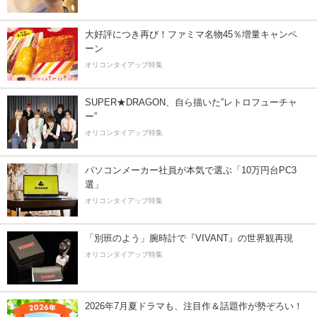
大好評につき再び！ファミマ名物45％増量キャンペ
ーン
オリコンタイアップ特集
SUPER★DRAGON、自ら描いた”レトロフューチャ
ー”
オリコンタイアップ特集
パソコンメーカー社員が本気で選ぶ「10万円台PC3
選」
オリコンタイアップ特集
「別班のよう」腕時計で『VIVANT』の世界観再現
オリコンタイアップ特集
2026年7月夏ドラマも、注目作＆話題作が勢ぞろい！