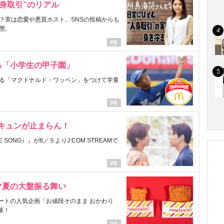
身取引”のリアル
？実は恋愛や悪質ホスト、SNSの投稿からも
態。
る「小学生の甲子園」
る「マクドナルド・ワッペン」をつけて学童
にキュンが止まらん！
ONG）』が8／５よりJ:COM STREAMで
マ夏の大盤振る舞い
ートの人気企画「お値段そのまま おかわり
催！