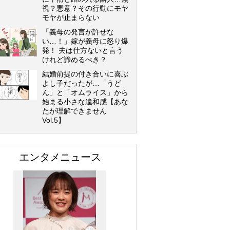
視？悪意？その行動にモヤ
モヤが止まらない
「義母の発言が許せな
い…！」嫁が義母に怒り爆
発！ 夫は仕方ないと言う
けれど諦めるべき？
結婚前提の付き合いに喜ぶ
よし子だったが…「うど
ん」と「オムライス」から
始まる小さな違和感【あな
たが理解できません
Vol.5】
エンタメニュース