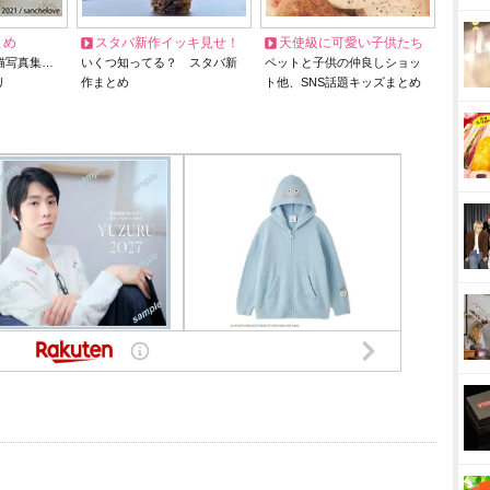
とめ
スタバ新作イッキ見せ！
天使級に可愛い子供たち
猫写真集…
いくつ知ってる？ スタバ新
ペットと子供の仲良しショッ
リ
作まとめ
ト他、SNS話題キッズまとめ