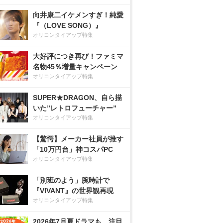
向井康二イケメンすぎ！純愛
『（LOVE SONG）』
オリコンタイアップ特集
大好評につき再び！ファミマ
名物45％増量キャンペーン
オリコンタイアップ特集
SUPER★DRAGON、自ら描
いた”レトロフューチャー”
オリコンタイアップ特集
【驚愕】メーカー社員が推す
「10万円台」神コスパPC
オリコンタイアップ特集
「別班のよう」腕時計で
『VIVANT』の世界観再現
オリコンタイアップ特集
2026年7月夏ドラマも、注目