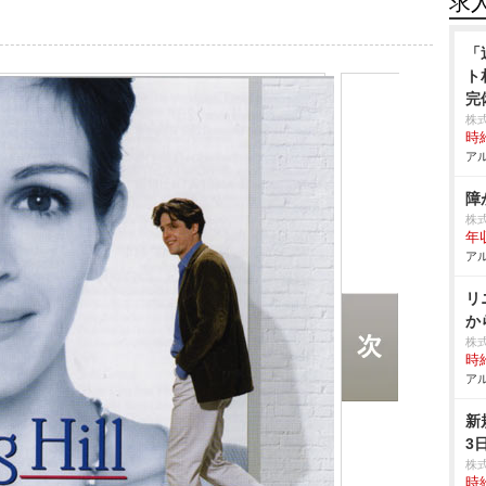
求
「
ト
完
株
時給
アル
株
年収
アル
リ
か
株
時給
アル
新
3
株
時給