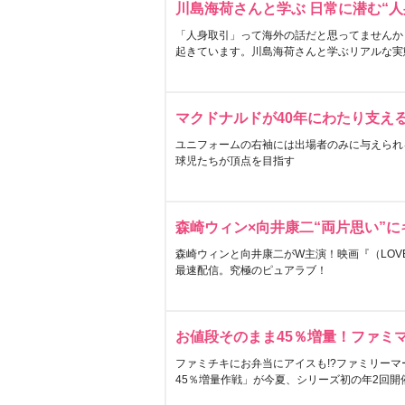
川島海荷さんと学ぶ 日常に潜む“人
「人身取引」って海外の話だと思ってませんか
起きています。川島海荷さんと学ぶリアルな実
マクドナルドが40年にわたり支え
ユニフォームの右袖には出場者のみに与えられ
球児たちが頂点を目指す
森崎ウィン×向井康二“両片思い”
森崎ウィンと向井康二がW主演！映画『（LOVE S
最速配信。究極のピュアラブ！
お値段そのまま45％増量！ファミ
ファミチキにお弁当にアイスも!?ファミリーマ
45％増量作戦」が今夏、シリーズ初の年2回開