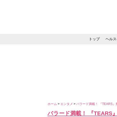
トップ
ヘルス
メイク・コスメ・スキ
ホーム
>
エンタメ
>
バラード満載！ 『TEARS
バラード満載！ 『TEAR