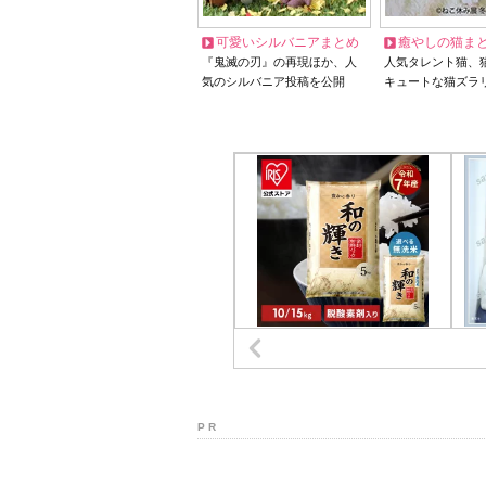
可愛いシルバニアまとめ
癒やしの猫ま
『鬼滅の刃』の再現ほか、人
人気タレント猫、
気のシルバニア投稿を公開
キュートな猫ズラ
P R