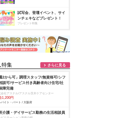
試写会、登壇イベント、サイ
ンチェキなどプレゼント！
プレゼント特集
人特集
さらに見る
週2から可」調理スタッフ/無資格可/シフ
相談可/サービス付き高齢者向け住宅/社
保障完備
式会社アスナル/アスナル茨木ケアセンター
1,200円
バイト・パート / 大阪府
所介護・デイサービス勤務の生活相談員
ハビリテーション港南の樹