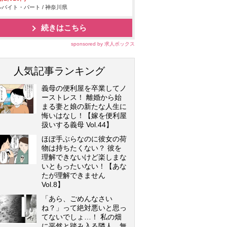
バイト・パート / 神奈川県
続きはこちら
sponsored by 求人ボックス
人気記事ランキング
義母の便利屋を卒業してノ
ーストレス！ 離婚から始
まる妻と娘の新たな人生に
悔いはなし！【嫁を便利屋
扱いする義母 Vol.44】
ほぼ手ぶらなのに彼女の荷
物は持ちたくない？ 彼を
理解できないけど楽しまな
いともったいない！【あな
たが理解できません
Vol.8】
「あら、ごめんなさい
ね？」って絶対悪いと思っ
てないでしょ…！ 私の畑
に平然と踏み入る隣人…無