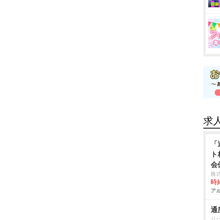
求
「
ト
会
株
時給
アル
通
リ