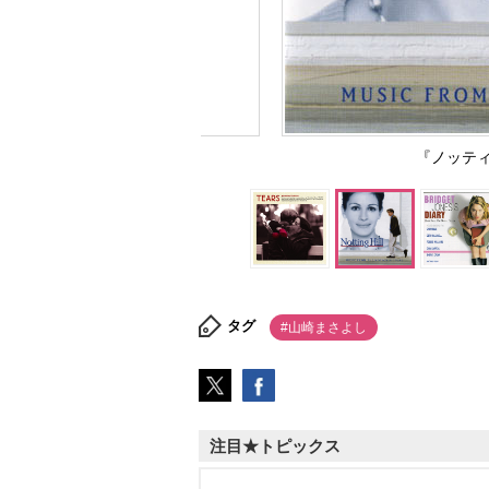
『ノッテ
タグ
#山崎まさよし
注目★トピックス