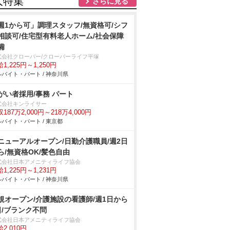
人特集
さらに見る
週1から可」調理スタッフ/無資格可/シフ
相談可/住宅型有料老人ホーム/社会保障
備
式会社クローバー/クローバーライフ平塚
1,225円～1,250円
バイト・パート / 神奈川県
障がい者採用/事務 パート
式会社キンライサー
187万2,000円～218万4,000円
バイト・パート / 東京都
ニューアルオープン/日勤介護職員/週2日
ら/無資格OK/髪色自由
式会社日本アメニティライフ協会
1,225円～1,231円
バイト・パート / 神奈川県
規オープン/介護施設の看護師/週1日から
日/ブランク不問
式会社日本アメニティライフ協会
2,010円