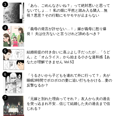
「あら、ごめんなさいね？」って絶対悪いと思って
ないでしょ…！ 私の畑に平然と踏み入る隣人…無
視？悪意？その行動にモヤモヤが止まらない
「義母の発言が許せない…！」嫁が義母に怒り爆
発！ 夫は仕方ないと言うけれど諦めるべき？
結婚前提の付き合いに喜ぶよし子だったが…「うど
ん」と「オムライス」から始まる小さな違和感【あ
なたが理解できません Vol.5】
「うるさいから子どもを連れて外に行って？」夫が
睡眠3時間でボロボロの妻に追い打ちをかける…妻の
反撃なるか？
「元嫁と別れた理由ってそれ？」友人から夫の過去
を突っ込まれ不安…信じて結婚した夫の過去まで信
じれる？