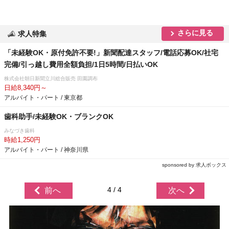
さらに見る
求人特集
「未経験OK・原付免許不要!」新聞配達スタッフ/電話応募OK/社宅
完備/引っ越し費用全額負担/1日5時間/日払いOK
株式会社朝日新聞立川総合販売 田園調布
日給8,340円～
アルバイト・パート / 東京都
歯科助手/未経験OK・ブランクOK
みなづき歯科
時給1,250円
アルバイト・パート / 神奈川県
sponsored by 求人ボックス
4 / 4
前へ
次へ