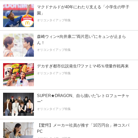
マクドナルドが40年にわたり支える「小学生の甲子
園」
オリコンタイアップ特集
森崎ウィン×向井康二“両片思い”にキュンが止まら
ん！
オリコンタイアップ特集
デカすぎ都市伝説発生!?ファミマ45％増量作戦再来
オリコンタイアップ特集
SUPER★DRAGON、自ら描いた”レトロフューチャ
ー”
オリコンタイアップ特集
【驚愕】メーカー社員が推す「10万円台」神コスパ
PC