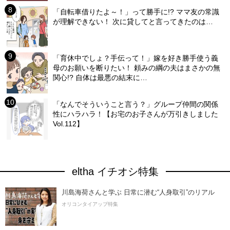
「自転車借りたよ～！」って勝手に!? ママ友の常識
が理解できない！ 次に貸してと言ってきたのは…
「育休中でしょ？手伝って！」嫁を好き勝手使う義
母のお願いを断りたい！ 頼みの綱の夫はまさかの無
関心!? 自体は最悪の結末に…
「なんでそういうこと言う？」グループ仲間の関係
性にハラハラ！【お宅のお子さんが万引きしました
Vol.112】
eltha イチオシ特集
川島海荷さんと学ぶ 日常に潜む“人身取引”のリアル
オリコンタイアップ特集